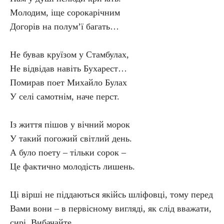
Молодим, іще сорокарічним
Догорів на полум’ї багать…
Не бував круїзом у Стамбулах,
Не відвідав навіть Бухарест…
Помирав поет Михайло Булах
У селі самотнім, наче перст.
Із життя пішов у вічний морок
У такий погожий світлий день.
А було поету – тільки сорок –
Це фактично молодість лишень.
Ці вірші не піддаються якійсь шліфовці, тому перед
Вами вони – в первісному вигляді, як слід вважати,
сирі. Вибачайте.