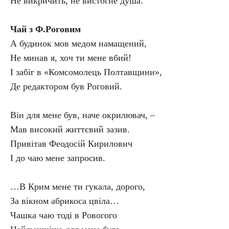
Не викричить, не вистогне душа.
Чай з Ф.Роговим
А будинок мов медом намащений,
Не минав я, хоч ти мене вбий!
І забіг в «Комсомолець Полтавщини»,
Де редактором був Роговий.
Він для мене був, наче окрилювач, –
Мав високий життєвий зазив.
Привітав Феодосій Кирилович
І до чаю мене запросив.
…В Крим мене ти гукала, дорого,
За вікном абрикоса цвіла…
Чашка чаю тоді в Ровогого