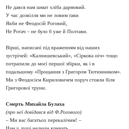
Не дався нам шмат хліба дармовий.
У час дозвілля ми не ловим ґави
Якби не Феодосій Роговий,
Не Ротач – не було б уже й Полтави.
Вірші, написані під враженням від наших
зустрічей: «Калнишевський», «Сіркова ніч» тощо
потрапили до моєї першої збірки, як і в
подальшому «Прощання з Григором Тютюнником».
Ми з Феодосієм Кириловичем поруч стояли біля
Григорової труни.
Смерть Михайла Булаха
(про неї довідався від Ф.Рогового)
– Ми вас багатьох перекалічим! –
Нам у душі нелюди кричать.