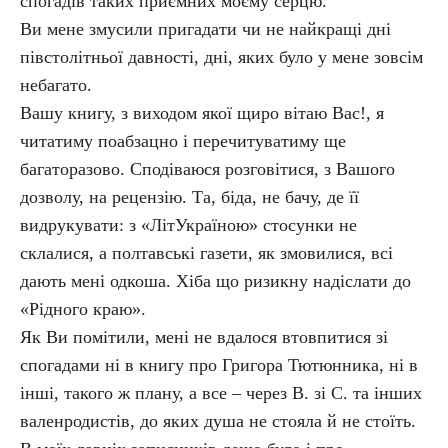
спогадів таких приємних моєму серцю.
Ви мене змусили пригадати чи не найкращі дні
півстолітньої давності, дні, яких було у мене зовсім
небагато.
Вашу книгу, з виходом якої щиро вітаю Вас!, я
читатиму поабзацно і перечитуватиму ще
багаторазово. Сподіваюся розговітися, з Вашого
дозволу, на рецензію. Та, біда, не бачу, де її
видрукувати: з «ЛітУкраїною» стосунки не
склалися, а полтавські газети, як змовилися, всі
дають мені одкоша. Хіба що ризикну надіслати до
«Рідного краю».
Як Ви помітили, мені не вдалося втовпитися зі
спогадами ні в книгу про Григора Тютюнника, ні в
інші, такого ж плану, а все – через В. зі С. та інших
валенродистів, до яких душа не стояла й не стоїть.