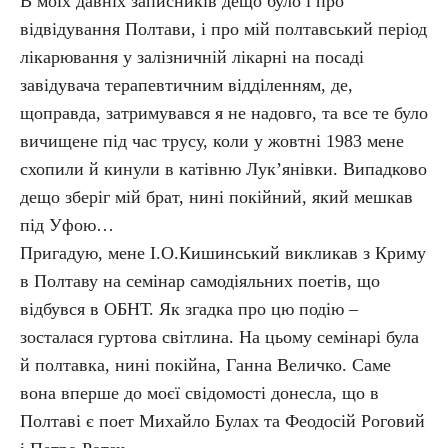
В моїх давніх записників дещо було і про
відвідування Полтави, і про мій полтавський період
лікарювання у залізничній лікарні на посаді
завідувача терапевтичним відділенням, де,
щоправда, затримувався я не надовго, та все те було
вичищене під час трусу, коли у жовтні 1983 мене
схопили й кинули в катівню Лук’янівки. Випадково
дещо зберіг мій брат, нині покійний, який мешкав
під Уфою…
Пригадую, мене І.О.Кишинський викликав з Криму
в Полтаву на семінар самодіяльних поетів, що
відбувся в ОБНТ. Як згадка про цю подію –
зосталася гуртова світлина. На цьому семінарі була
й полтавка, нині покійна, Ганна Величко. Саме
вона вперше до моєї свідомості донесла, що в
Полтаві є поет Михайло Булах та Феодосій Роговий