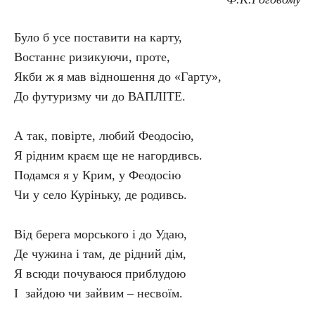
Було б усе поставити на карту,
Востаннє ризикуючи, проте,
Якби ж я мав відношення до «Гарту»,
До футуризму чи до ВАПЛІТЕ.
А так, повірте, любий Феодосію,
Я рідним краєм ще не нагордивсь.
Подамся я у Крим, у Феодосію
Чи у село Куріньку, де родивсь.
Від берега морського і до Удаю,
Де чужина і там, де рідний дім,
Я всюди почуваюся приблудою
І зайдою чи зайвим – несвоїм.