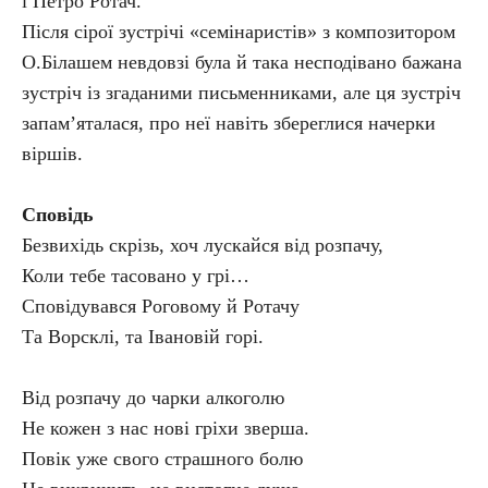
і Петро Ротач.
Після сірої зустрічі «семінаристів» з композитором
О.Білашем невдовзі була й така несподівано бажана
зустріч із згаданими письменниками, але ця зустріч
запам’яталася, про неї навіть збереглися начерки
віршів.
Сповідь
Безвихідь скрізь, хоч лускайся від розпачу,
Коли тебе тасовано у грі…
Сповідувався Роговому й Ротачу
Та Ворсклі, та Івановій горі.
Від розпачу до чарки алкоголю
Не кожен з нас нові гріхи зверша.
Повік уже свого страшного болю