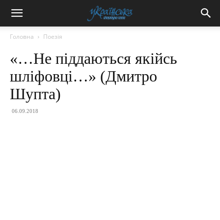
Головна
Поезія
«…Не піддаються якійсь
шліфовці…» (Дмитро
Шупта)
06.09.2018