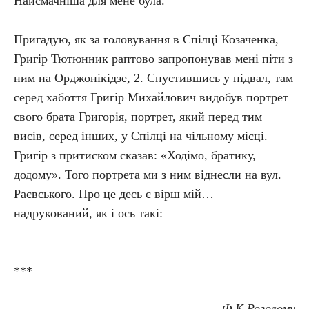
Найсмачніша для мене була.
Пригадую, як за головування в Спілці Козаченка,
Григір Тютюнник раптово запропонував мені піти з
ним на Орджонікідзе, 2. Спустившись у підвал, там
серед хабоття Григір Михайлович видобув портрет
свого брата Григорія, портрет, який перед тим
висів, серед інших, у Спілці на чільному місці.
Григір з притиском сказав: «Ходімо, братику,
додому». Того портрета ми з ним віднесли на вул.
Раєвського. Про це десь є вірш мій…
надрукований, як і ось такі:
***
Ф.К.Роговому