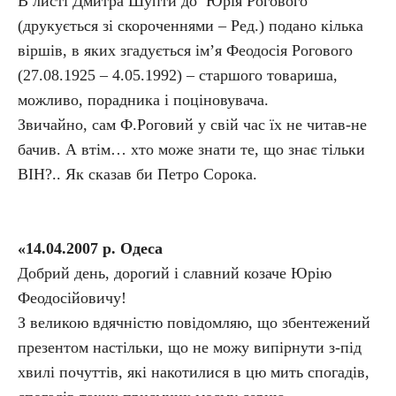
В листі Дмитра Шупти до Юрія Рогового
(друкується зі скороченнями – Ред.) подано кілька
віршів, в яких згадується ім’я Феодосія Рогового
(27.08.1925 – 4.05.1992) – старшого товариша,
можливо, порадника і поціновувача.
Звичайно, сам Ф.Роговий у свій час їх не читав-не
бачив. А втім… хто може знати те, що знає тільки
ВІН?.. Як сказав би Петро Сорока.
«14.04.2007 р. Одеса
Добрий день, дорогий і славний козаче Юрію
Феодосійовичу!
З великою вдячністю повідомляю, що збентежений
презентом настільки, що не можу випірнути з-під
хвилі почуттів, які накотилися в цю мить спогадів,