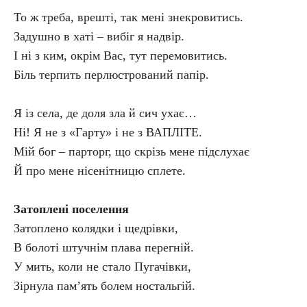
То ж треба, врешті, так мені знекровитись.
Задушно в хаті – вибіг я надвір.
І ні з ким, окрім Вас, тут перемовитись.
Біль терпить перлюстрований папір.
Я із села, де доля зла й сич ухає…
Ні! Я не з «Гарту» і не з ВАПЛІТЕ.
Мій бог – парторг, що скрізь мене підслухає
Й про мене нісенітницю сплете.
Затоплені поселення
Затоплено колядки і щедрівки,
В болоті штучнім плава перегній.
У мить, коли не стало Пугачівки,
Зірнула пам’ять болем ностальгій.