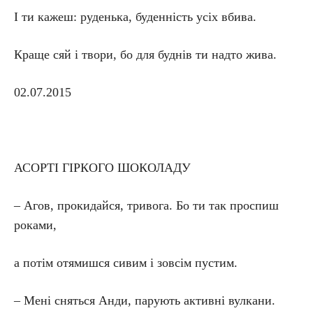
І ти кажеш: руденька, буденність усіх вбива.
Краще сяй і твори, бо для буднів ти надто жива.
02.07.2015
АСОРТІ ГІРКОГО ШОКОЛАДУ
– Агов, прокидайся, тривога. Бо ти так проспиш
роками,
а потім отямишся сивим і зовсім пустим.
– Мені сняться Анди, парують активні вулкани.