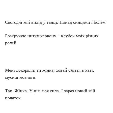
Сьогодні мій вихід у танці. Понад синцями і болем
Розкручую нитку червону – клубок моїх різних
ролей.
Мені докоряли: ти жінка, ховай сміття в хаті,
мусиш мовчати.
Так. Жінка. У цім моя сила. І зараз новий мій
початок.