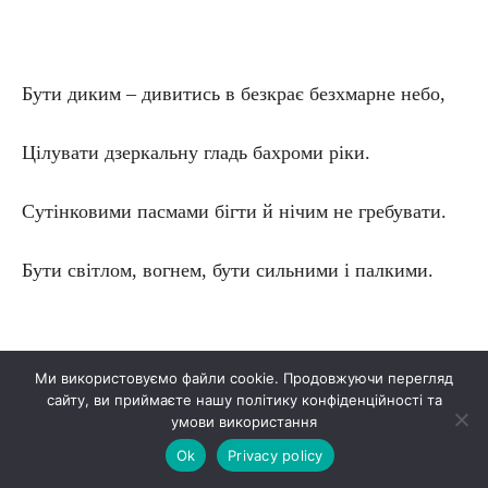
Бути диким – дивитись в безкрає безхмарне небо,
Цілувати дзеркальну гладь бахроми ріки.
Сутінковими пасмами бігти й нічим не гребувати.
Бути світлом, вогнем, бути сильними і палкими.
Ми використовуємо файли cookie. Продовжуючи перегляд
Коли пси наближаються – очі у них іскряться.
сайту, ви приймаєте нашу політику конфіденційності та
умови використання
Їхня шерсть буревіями зметена у кожухи.
Ok
Privacy policy