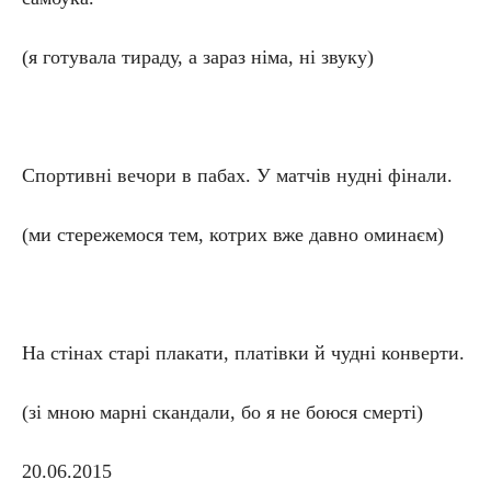
(я готувала тираду, а зараз німа, ні звуку)
Спортивні вечори в пабах. У матчів нудні фінали.
(ми стережемося тем, котрих вже давно оминаєм)
На стінах старі плакати, платівки й чудні конверти.
(зі мною марні скандали, бо я не боюся смерті)
20.06.2015