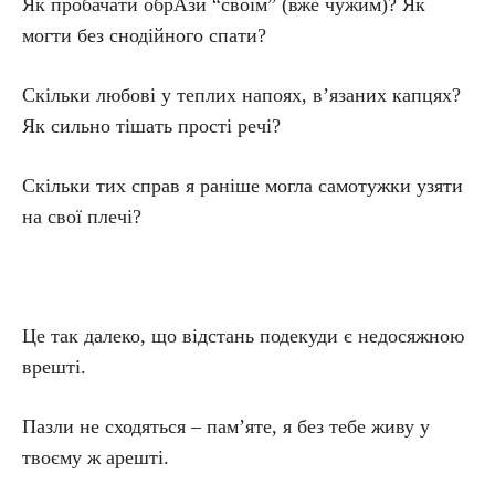
Як пробачати обрАзи “своїм” (вже чужим)? Як
могти без снодійного спати?
Скільки любові у теплих напоях, в’язаних капцях?
Як сильно тішать прості речі?
Скільки тих справ я раніше могла самотужки узяти
на свої плечі?
Це так далеко, що відстань подекуди є недосяжною
врешті.
Пазли не сходяться – пам’яте, я без тебе живу у
твоєму ж арешті.