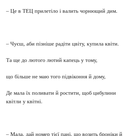
– Це в ТЕЦ прилетіло і валить чорнющий дим.
– Чуєш, аби пізніше радіти цвіту, купила квіти.
Та ще до лютого лютий капець у тому,
що більше не маю того підвіконня й дому,
Де мала їх поливати й ростити, щоб цибулини
квітли у квітні.
– Мала, дай номер тієї пані, що возить броніки й