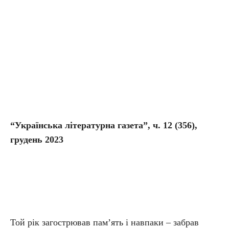
“Українська літературна газета”, ч. 1
2
(35
6
),
грудень 2023
Той рік загострював пам’ять і навпаки – забрав