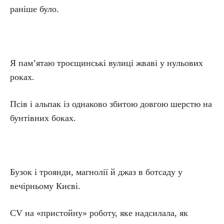
раніше було.
Я пам’ятаю троєщинські вулиці жваві у нульових
роках.
Псів і альпак із однаково збитою довгою шерстю на
бунтівних боках.
Бузок і троянди, магнолії й джаз в ботсаду у
вечірньому Києві.
CV на «пристойну» роботу, яке надсилала, як