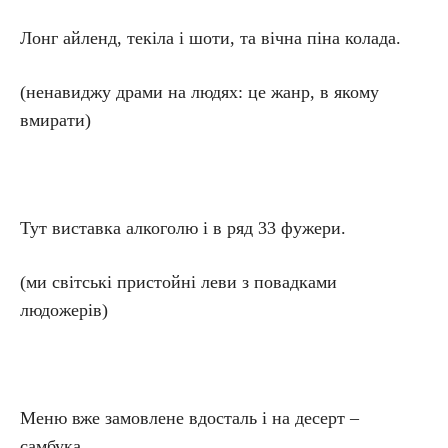
Лонг айленд, текіла і шоти, та вічна піна колада.
(ненавиджу драми на людях: це жанр, в якому
вмирати)
Тут виставка алкоголю і в ряд 33 фужери.
(ми світські пристойні леви з повадками
людожерів)
Меню вже замовлене вдосталь і на десерт –
самбука.