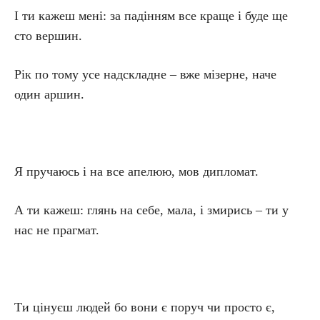
І ти кажеш мені: за падінням все краще і буде ще
сто вершин.
Рік по тому усе надскладне – вже мізерне, наче
один аршин.
Я пручаюсь і на все апелюю, мов дипломат.
А ти кажеш: глянь на себе, мала, і змирись – ти у
нас не прагмат.
Ти цінуєш людей бо вони є поруч чи просто є,