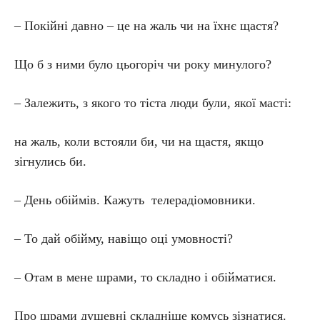
– Покійні давно – це на жаль чи на їхнє щастя?
Що б з ними було цьогоріч чи року минулого?
– Залежить, з якого то тіста люди були, якої масті:
на жаль, коли встояли би, чи на щастя, якщо
зігнулись би.
– День обіймів. Кажуть телерадіомовники.
– То дай обійму, навіщо оці умовності?
– Отам в мене шрами, то складно і обійматися.
Про шрами душевні складніше комусь зізнатися.