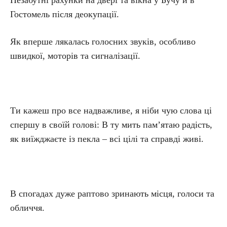
Незабутні рахунки на двері та вікна у Бучу й в
Гостомель після деокупації.
Як вперше лякалась голосних звуків, особливо
швидкої, моторів та сигналізації.
Ти кажеш про все надважливе, я ніби чую слова ці
спершу в своїй голові: В ту мить пам’ятаю радість,
як виїжджаєте із пекла – всі цілі та справді живі.
В спогадах дуже раптово зринають місця, голоси та
обличчя.