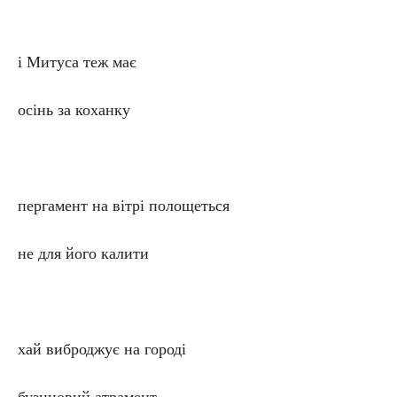
і Митуса теж має
осінь за коханку
пергамент на вітрі полощеться
не для його калити
хай виброджує на городі