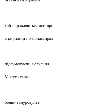
бузиновий атрамент
хай вправляються нестори
в кирилиці по монастирях
підсумовуючи мовчання
Митуса скаже
бояни замуровуйте