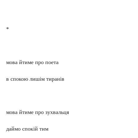
*
мова йтиме про поета
в спокою лишім тиранів
мова йтиме про зухвальця
даймо спокій тим