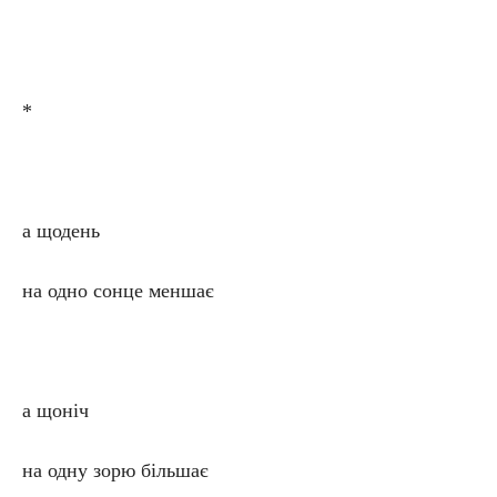
*
а щодень
на одно сонце меншає
а щоніч
на одну зорю більшає