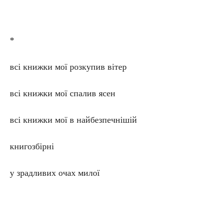
*
всі книжки мої розкупив вітер
всі книжки мої спалив ясен
всі книжки мої в найбезпечнішій
книгозбірні
у зрадливих очах милої