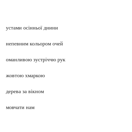
устами осінньої днини
непевним кольором очей
оманливою зустріччю рук
жовтою хмаркою
дерева за вікном
мовчати нам