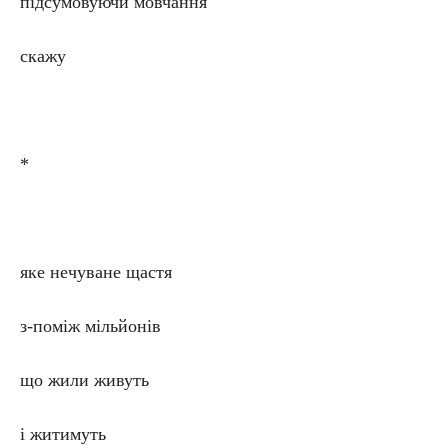
підсумовуючи мовчання
скажу
*
яке нечуване щастя
з-поміж мільйонів
що жили живуть
і житимуть