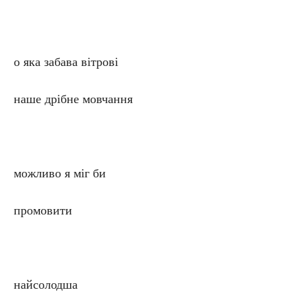
o яка забава вітрові
наше дрібне мовчання
можливо я міг би
промовити
найсолодша