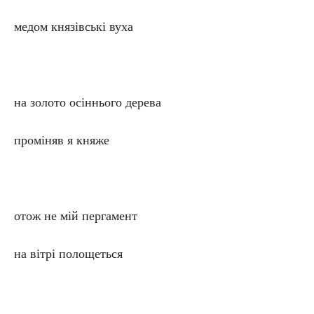
медом князівські вуха
на золото осіннього дерева
проміняв я княже
отож не мій пергамент
на вітрі полощеться