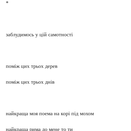
*
заблудимось у цій самотності
поміж цих трьох дерев
поміж цих трьох днів
найкраща моя поема на корі під мохом
найкраща рима до мене то ти