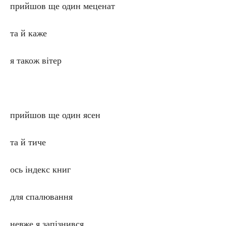
прийшов ще один меценат
та й каже
я також вітер
прийшов ще один ясен
та й тиче
ось індекс книг
для спалювання
невже я запізнився