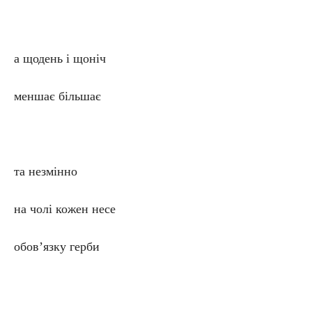
а щодень і щоніч
меншає більшає
та незмінно
на чолі кожен несе
обов’язку герби