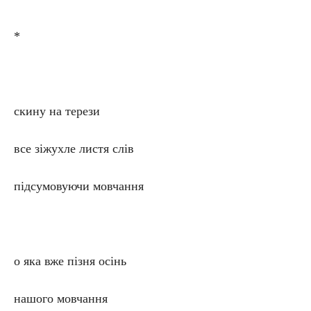
*
скину на терези
все зіжухле листя слів
підсумовуючи мовчання
o яка вже пізня осінь
нашого мовчання