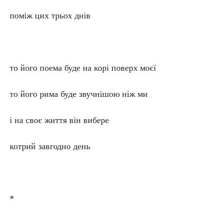
поміж цих трьох днів
то його поема буде на корі поверх моєї
то його рима буде звучнішою ніж ми
і на своє життя він вибере
котрий завгодно день
*