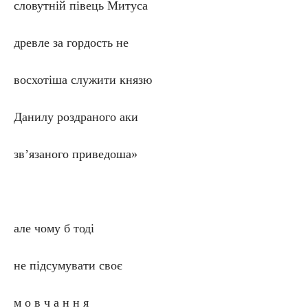
словутній півець Митуса
древле за гордость не
восхотіша служити князю
Данилу роздраного аки
зв’язаного приведоша»
але чому б тоді
не підсумувати своє
м о в ч а н н я