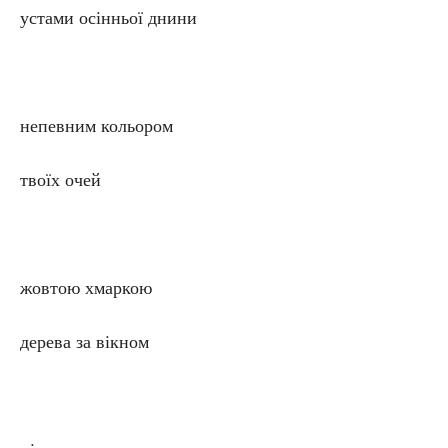
устами осінньої днини
непевним кольором
твоїх очей
жовтою хмаркою
дерева за вікном