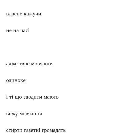
власне кажучи
не на часі
адже твоє мовчання
одиноке
і ті що зводити мають
вежу мовчання
стирти газетні громадять