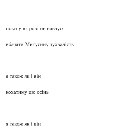
поки у вітрові не навчуся
вбачати Митусину зухвалість
я також як і він
кохатиму цю осінь
я також як і він