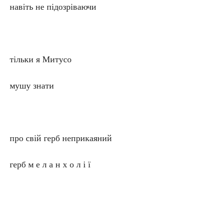
навіть не підозріваючи
тільки я Митусо
мушу знати
про свій герб неприкаяний
герб м е л а н х о л і ї