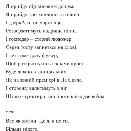
Я прийду під високим дощем.
Я прийду три хвилини за північ.
І дзеркАла, не чорні іще,
Розверзатимуть надрища пінні.
І господар – старий людожер
Серед тосту запнеться на слові.
І летітиме долу фужер,
Щоб розхряснутись іскрами крові…
Буде людно в зіницях моїх,
Як на званій прем’єрі в Ла Скала.
І сторожу валитимуть з ніг
Штрих-пунктири, що б’ють крізь дзеркАла.
***
Все як хотіли. Це я, а це ти.
Більше нікого.