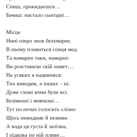
Спиш, прокидаєшся…
Бачиш: настало сьогодні…
Місце
Нині озеро знов безхмарне.
В ньому плавиться сонця мед.
Та намарно таки, намарно
Ви розставили свій намет…
На усяких я надивився:
Тих виводив, а інших – ні.
Дуже схожі вони були всі.
Безіменні і мовчазні…
Тут по ночах голосить слізно
Щось невидиме й неживе.
А вода ця густа й залізна,
І підкова по ній пливе…