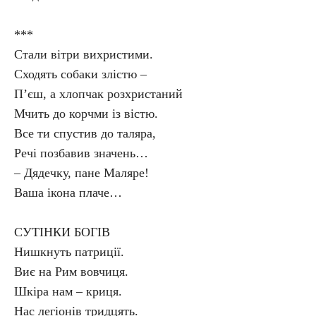
***
Стали вітри вихристими.
Сходять собаки злістю –
П’єш, а хлопчак розхристаний
Мчить до корчми із вістю.
Все ти спустив до таляра,
Речі позбавив значень…
– Дядечку, пане Маляре!
Ваша ікона плаче…
СУТІНКИ БОГІВ
Нишкнуть патриції.
Виє на Рим вовчиця.
Шкіра нам – криця.
Нас легіонів тридцять.