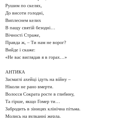
Рушим по скелях,
До висоти голодні,
Виплеснем келих
В пащу святій безодні…
Вічності Страже,
Правда ж, – Ти нам не ворог?
Вийде і скаже:
«Не вас виглядав я в горах…»
АНТИКА
Засмаглі ахейці ідуть на війну –
Ніколи не рано вмерти.
Волосся Сократа росте в глибину,
Та гірше, якщо Гомер ти…
Забродить в зіницях клінічна пітьма.
Молись на вулканні жерла.