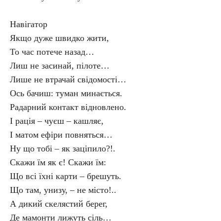
Навігатор
Якщо дуже швидко жити,
То час потече назад…
Лиш не засинай, пілоте…
Лише не втрачай свідомості…
Ось бачиш: туман минається.
Радарний контакт відновлено.
І рація – чуєш – кашляє,
І матом ефіри повняться…
Ну що тобі – як заціпило?!.
Скажи їм як є! Скажи їм:
Що всі їхні карти – брешуть.
Що там, унизу, – не місто!..
А дикий скелястий берег,
Де мамонти лижуть сіль…