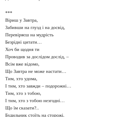
***
Віриш у Завтра,
Забивши на глузд і на досвід,
Перевіряєш на мудрість
Безрідні цитати…
Хоч би щодня ти
Проводив за дослідом дослід, –
Всім вже відомо,
Що Завтра не може настати…
Тим, хто удома,
І тим, хто завжди – подорожні…
Тим, хто з тобою,
І тим, хто з тобою незгодні…
Що їм сказати?..
Будильник стоїть на сторожі.