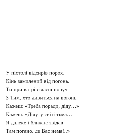
У пістолі відсирів порох.
Кінь замилений від погонь.
Ти при ватрі сідаєш поруч
З Тим, хто дивиться на вогонь.
Кажеш: «Треба поради, діду…»
Кажеш: «Діду, у світі тьма…
Я далеке і ближнє звідав –
Там погано, де Вас нема!..»