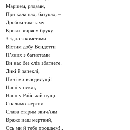
Маршем, рядами,
При калашах, базуках, –
Дробом там-таму
Кроки ввіряєм бруку.
Згідно з кометами
Вістим добу Вендетти –
П’яних з багнетами
Ви нас без слів збагнете.
Дикі й запеклі,
Нині ми всюдисущі!
Наші у пеклі,
Наші у Райській пущі.
Спалимо жертви –
Слава старим звичАям! –
Враже наш мертвий,
Ось ми й тебе прощаєм!..