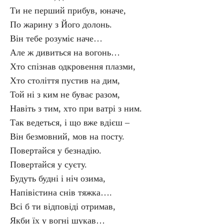
Ти не перший прибув, юначе,
По жарину з Його долонь.
Він тебе розуміє наче…
Але ж дивиться на вогонь…
Хто спізнав одкровення плазми,
Хто століття пустив на дим,
Той ні з ким не буває разом,
Навіть з тим, хто при ватрі з ним.
Так ведеться, і що вже вдієш –
Він безмовний, мов на посту.
Повертайся у безнадію.
Повертайся у суєту.
Будуть будні і ніч озима,
Напівістина снів тяжка….
Всі б ти відповіді отримав,
Якби їх у вогні шукав…