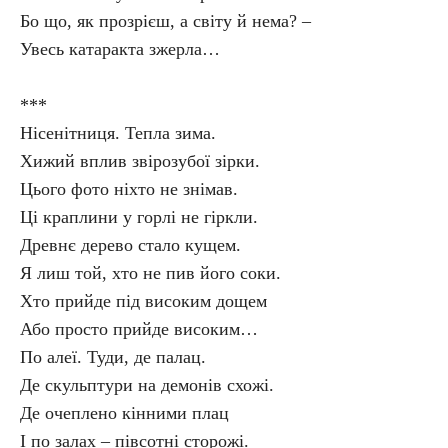
Бо що, як прозрієш, а світу й нема? –
Увесь катаракта зжерла…
***
Нісенітниця. Тепла зима.
Хижий вплив звірозубої зірки.
Цього фото ніхто не знімав.
Ці краплини у горлі не гіркли.
Древнє дерево стало кущем.
Я лиш той, хто не пив його соки.
Хто прийде під високим дощем
Або просто прийде високим…
По алеї. Туди, де палац.
Де скульптури на демонів схожі.
Де очеплено кінними плац
І по залах – півсотні сторожі.