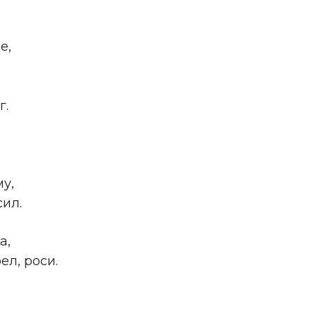
е,
г.
у,
ил.
а,
ел, роси.