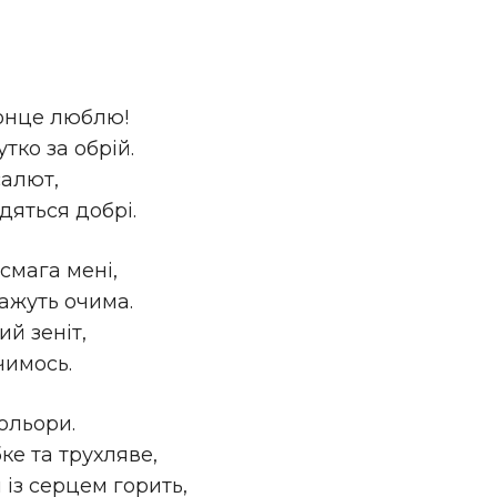
сонце люблю!
тко за обрій.
салют,
дяться добрі.
смага мені,
кажуть очима.
ий зеніт,
 чимось.
ольори.
ке та трухляве,
із серцем горить,