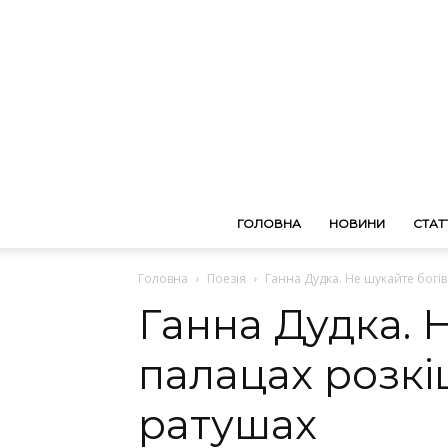
ГОЛОВНА
НОВИНИ
СТАТТ
Головна
Поезія
Ганна Дудка. Не шукайте богів
Ганна Дудка. 
палацах розкі
ратушах