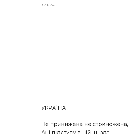
02.12.2020
УКРАЇНА
Не принижена не стриножена,
Ані підступу в ній, ні зла.