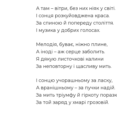
А там – вітри, без них ніяк у світі.
І сонця розкуйовджена краса.
За спиною й попереду століття.
І музика у добрих голосах.
Мелодія, буває, ніжно плине,
А іноді – аж серце заболить.
Я дякую листочкові калини
За неповторну і щасливу мить.
І сонцю учорашньому за ласку,
А вранішньому – за пучки надій.
За мить тріумфу й гіркоту поразк
За той заряд у хмарі грозовій.