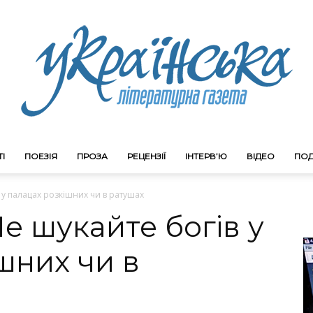
І
ПОЕЗІЯ
ПРОЗА
РЕЦЕНЗІЇ
ІНТЕРВ’Ю
ВІДЕО
ПОД
Litgazeta.com.ua
 у палацах розкішних чи в ратушах
Не шукайте богів у
шних чи в