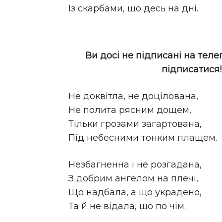
Із скарбами, що десь на дні.
Ви досі не підписані на теле
підписатися
Не доквітла, не доцілована,
Не полита рясним дощем,
Тільки грозами загартована,
Під небесними тонким плащем.
Незбагненна і не розгадана,
З добрим ангелом на плечі,
Що надбала, а що украдено,
Та й не відала, що по чім.