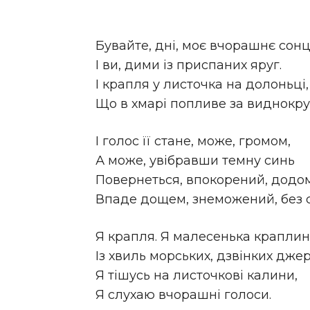
Бувайте, дні, моє вчорашнє сонц
І ви, дими із приспаних яруг.
І крапля у листочка на долоньці,
Що в хмарі попливе за виднокру
І голос її стане, може, громом,
А може, увібравши темну синь
Повернеться, впокорений, додом
Впаде дощем, знеможений, без с
Я крапля. Я малесенька краплин
Із хвиль морських, дзвінких джер
Я тішусь на листочкові калини,
Я слухаю вчорашні голоси.