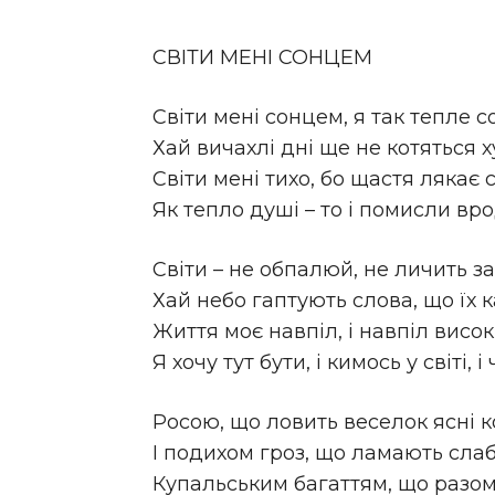
СВІТИ МЕНІ СОНЦЕМ
Світи мені сонцем, я так тепле 
Хай вичахлі дні ще не котяться ху
Світи мені тихо, бо щастя лякає 
Як тепло душі – то і помисли вро
Світи – не обпалюй, не личить за
Хай небо гаптують слова, що їх 
Життя моє навпіл, і навпіл висок
Я хочу тут бути, і кимось у світі, і
Росою, що ловить веселок ясні к
І подихом гроз, що ламають слаб
Купальським багаттям, що разом 