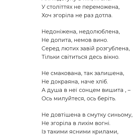
У століттях не переможена,
Хоч згоріла не раз дотла.
Недоніжена, недолюблена,
Не допита, немов вино.
Серед лютих завій розгублена,
Тільки світиться десь вікно.
Не смакована, так залишена,
Не докраяна, наче хліб.
А душа в неї сонцем вишита , –
Ось милуйтеся, ось беріть.
Не довтішена в смутку синьому,
Не згоріла в лихім вогні.
Із такими ясними крилами,