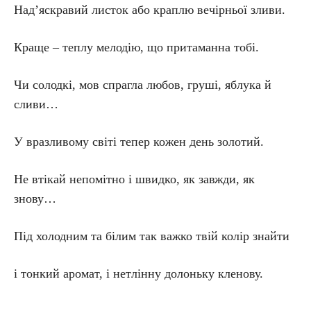
Над’яскравий листок або краплю вечірньої зливи.
Краще – теплу мелодію, що притаманна тобі.
Чи солодкі, мов спрагла любов, груші, яблука й
сливи…
У вразливому світі тепер кожен день золотий.
Не втікай непомітно і швидко, як завжди, як
знову…
Під холодним та білим так важко твій колір знайти
і тонкий аромат, і нетлінну долоньку кленову.