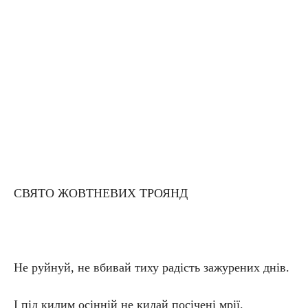
СВЯТО ЖОВТНЕВИХ ТРОЯНД
Не руйнуй, не вбивай тиху радість зажурених днів.
І під килим осінній не кидай посічені мрії.