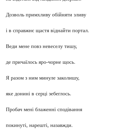
Дозволь примхливу обійняти зливу
і в справжнє щастя віднайти портал.
Веди мене повз невеселу тишу,
де причаїлось яро-чорне щось.
Я разом з ним минуле заколишу,
яке донині в серці зебеглось.
Пробач мені блаженні сподівання
покинуті, нарешті, назавжди.