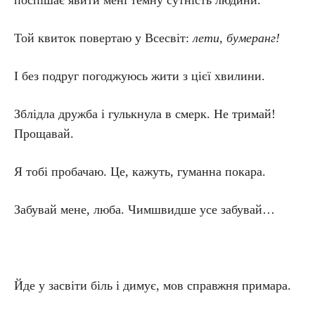
поспішає явити мені темну сутність людини.
Той квиток повертаю у Всесвіт:
лети
,
бумеранг
!
І без подруг погоджуюсь жити з цієї хвилини.
Зблідла дружба і гулькнула в смерк. Не тримай!
Прощавай.
Я тобі пробачаю. Це, кажуть, гуманна покара.
Забувай мене, люба. Чимшвидше усе забувай…
Йде у засвіти біль і димує, мов справжня примара.