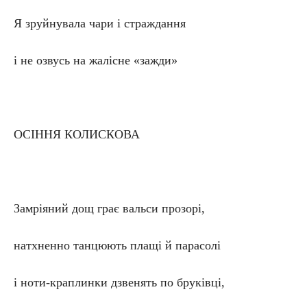
Я зруйнувала чари і страждання
і не озвусь на жалісне «зажди»
ОСІННЯ КОЛИСКОВА
Замріяний дощ грає вальси прозорі,
натхненно танцюють плащі й парасолі
і ноти-краплинки дзвенять по бруківці,