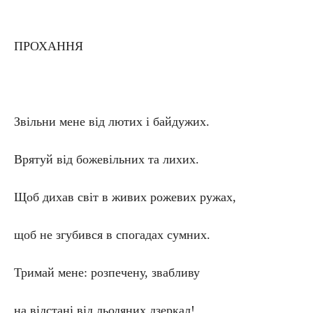
ПРОХАННЯ
Звільни мене від лютих і байдужих.
Врятуй від божевільних та лихих.
Щоб дихав світ в живих рожевих ружах,
щоб не згубився в спогадах сумних.
Тримай мене: розпечену, звабливу
на відстані від льодяних дзеркал!