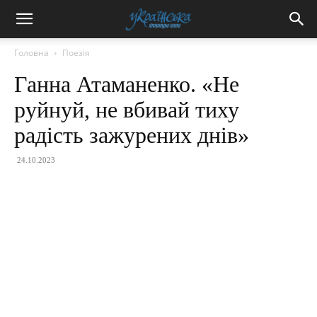
Головна
Поезія
Ганна Атаманенко. «Не
руйнуй, не вбивай тиху
радість зажурених днів»
24.10.2023