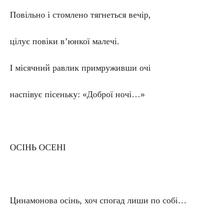
Повільно і стомлено тягнеться вечір,
цілує повіки в’юнкої малечі.
І місячний равлик примруживши очі
наспівує пісеньку: «Доброї ночі…»
ОСІНЬ ОСЕНІ
Цинамонова осінь, хоч спогад лиши по собі…