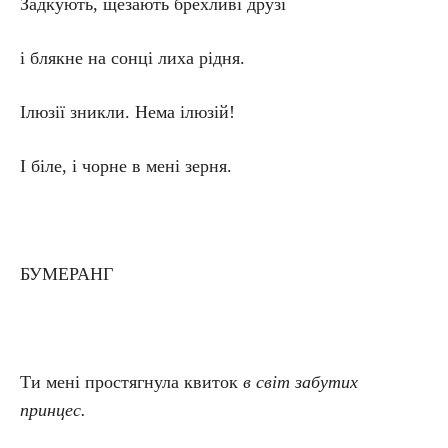
Задкують, щезають брехливі друзі
і блякне на сонці лиха рідня.
Ілюзії зникли. Нема ілюзій!
І біле, і чорне в мені зерня.
БУМЕРАНГ
Ти мені простягнула квиток
в
світ
забутих
принцес
.