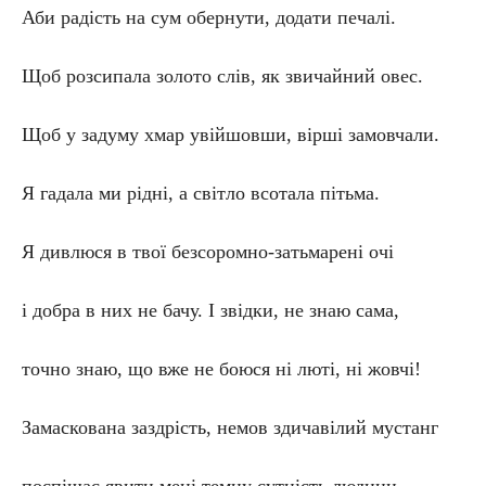
Аби радість на сум обернути, додати печалі.
Щоб розсипала золото слів, як звичайний овес.
Щоб у задуму хмар увійшовши, вірші замовчали.
Я гадала ми рідні, а світло всотала пітьма.
Я дивлюся в твої безсоромно-затьмарені очі
і добра в них не бачу. І звідки, не знаю сама,
точно знаю, що вже не боюся ні люті, ні жовчі!
Замаскована заздрість, немов здичавілий мустанг