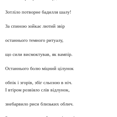
Зотліло потворне бадилля шалу!
За спиною зойкає лютий звір
останнього темного ритуалу,
що сили висмоктував, як вампір.
Останнього болю міцний цілунок
обпік і згорів, збіг сльозою в ніч.
І втіром розвіяло слів відлунок,
знебарвило риси близьких облич.