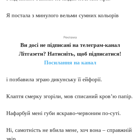
Я постала з минулого вельми сумних кольорів
Реклама
Ви досі не підписані на телеграм-канал
Літгазети? Натисніть, щоб підписатися!
Посилання на канал
і позбавила зграю дикунську її ейфорії.
Клаптя смерку згоріли, мов списаний кров’ю папір.
Нафарбуй мені губи яскраво-червоним по-суті.
Ні, самотність не вбила мене, хоч вона – справжній
звір.