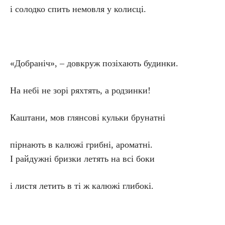
і солодко спить немовля у колисці.
«Добраніч», – довкруж позіхають будинки.
На небі не зорі ряхтять, а родзинки!
Каштани, мов глянсові кульки брунатні
пірнають в калюжі грибні, ароматні.
І райдужні бризки летять на всі боки
і листя летить в ті ж калюжі глибокі.