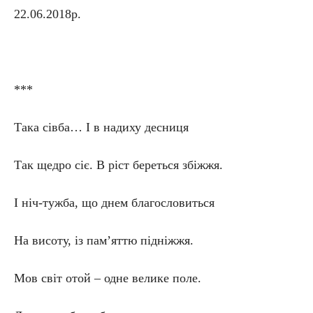
22.06.2018р.
***
Така сівба… І в надиху десниця
Так щедро сіє. В ріст береться збіжжя.
І ніч-тужба, що днем благословиться
На висоту, із пам’яттю підніжжя.
Мов світ отой – одне велике поле.