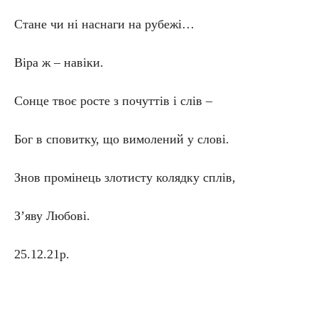
Стане чи ні наснаги на рубежі…
Віра ж – навіки.
Сонце твоє росте з почуттів і слів –
Бог в сповитку, що вимолений у слові.
Знов промінець злотисту колядку сплів,
З’яву Любові.
25.12.21р.