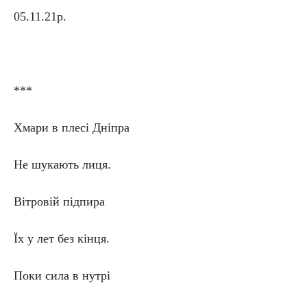
05.11.21р.
***
Хмари в плесі Дніпра
Не шукають лиця.
Вітровій підпира
Їх у лет без кінця.
Поки сила в нутрі