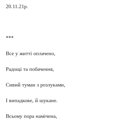
20.11.21р.
***
Все у житті оплачено,
Радощі та побачення,
Сивий туман з розлуками,
І випадкове, й шукане.
Всьому пора намічена,