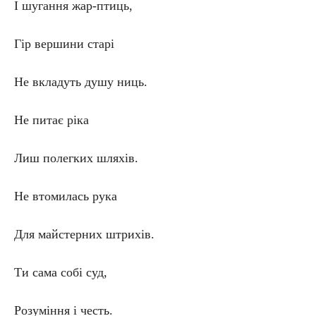
І шугання жар-птиць,
Гір вершини старі
Не вкладуть душу ниць.
Не питає ріка
Лиш полегких шляхів.
Не втомилась рука
Для майстерних штрихів.
Ти сама собі суд,
Розуміння і честь.