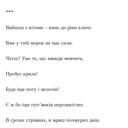
***
Вийшла з пітьми – кинь до ріки ключі.
Вже у тобі морок не має сили.
Чуєш? Уже те, що завжди мовчить,
Пробує крила!
Буде іще поту і мозолів!
Є ж бо іще пуп’янків нерозквітлих
В грозах стрімких, в мряці похмурих днів.