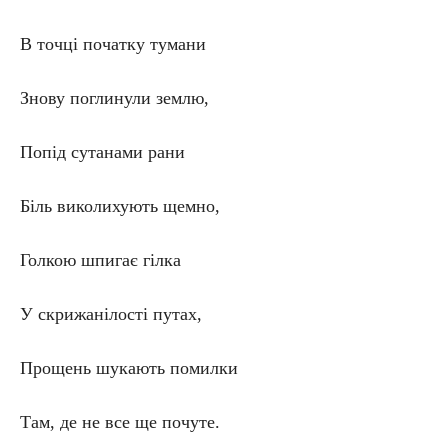
В точці початку тумани
Знову поглинули землю,
Попід сутанами рани
Біль виколихують щемно,
Голкою шпигає гілка
У скрижанілості путах,
Прощень шукають помилки
Там, де не все ще почуте.