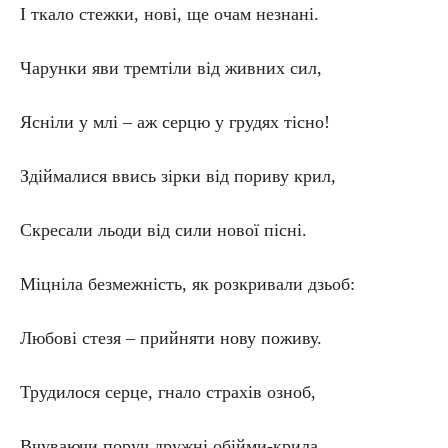
І ткало стежки, нові, ще очам незнані.
Чарунки яви тремтіли від живних сил,
Ясніли у млі – аж серцю у грудях тісно!
Здіймалися ввись зірки від пориву крил,
Скресали льоди від сили нової пісні.
Міцніла безмежність, як розкривали дзьоб:
Любові стезя – прийняти нову поживу.
Трудилося серце, гнало страхів озноб,
Вчуваючи поруч дружні обійми-крила…