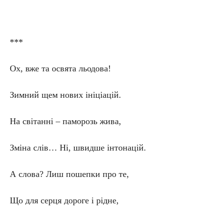
***
Ох, вже та освята льодова!
Зимний щем нових ініціацій.
На світанні – паморозь жива,
Зміна слів… Ні, швидше інтонацій.
А слова? Лиш пошепки про те,
Що для серця дороге і рідне,