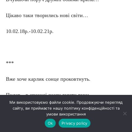
Цікаво таки творились нові світи…
10.02.18р.-10.02.21р.
***
Вже хоче карлик сонце проковтнуть.
Пилат – в спокусі знову вмити руки.
Ми використовуємо файли cookie. Продовжуючи перегляд
сайту, ви приймаєте нашу політику конфіденційності та
Вода таку здійняла каламуть,
умови використання
Ok
Privacy policy
Що серцем лиш торкаєшся спонуки,