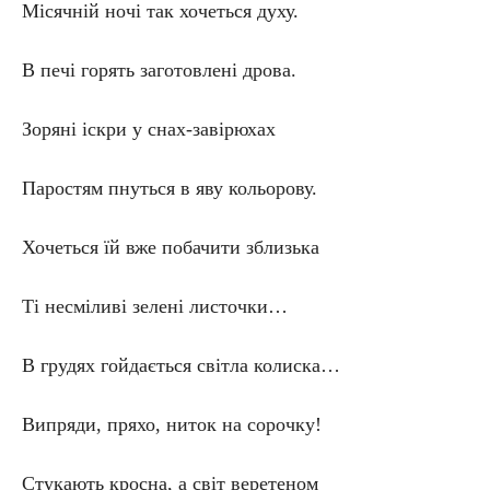
Місячній ночі так хочеться духу.
В печі горять заготовлені дрова.
Зоряні іскри у снах-завірюхах
Паростям пнуться в яву кольорову.
Хочеться їй вже побачити зблизька
Ті несміливі зелені листочки…
В грудях гойдається світла колиска…
Випряди, пряхо, ниток на сорочку!
Стукають кросна, а світ веретеном