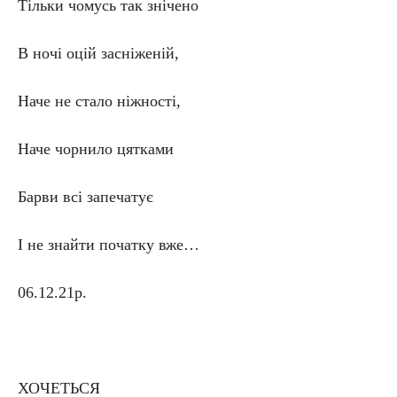
Тільки чомусь так знічено
В ночі оцій засніженій,
Наче не стало ніжності,
Наче чорнило цятками
Барви всі запечатує
І не знайти початку вже…
06.12.21р.
ХОЧЕТЬСЯ