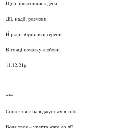
Щоб прояснилися дена
Дії, надії, розмови
Й рідні збудились терени
В точці початку любови.
11.12.21р.
***
Сонце твоє народжується в тобі.
Воля твоя – уперта жага до дії.