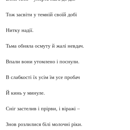
Тож засвіти у темній своїй добі
Нитку надії.
Тьма обняла осмуту й жалі невдач.
Впали вони утомлено і поснули.
В слабкості їх усім їм усе пробач
Й кинь у минуле.
Сніг застелив і прірви, і віражі –
Знов розлилися білі молочні ріки.