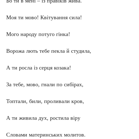
Бо ти в мені – із правіків жива.
Моя ти мово! Квітування сила!
Мого народу потуго гінка!
Ворожа лють тебе пекла й студила,
А ти росла із серця козака!
За тебе, мово, гнали по сибірах,
Топтали, били, проливали кров,
А ти живила дух, ростила віру
Словами материнських молитов.