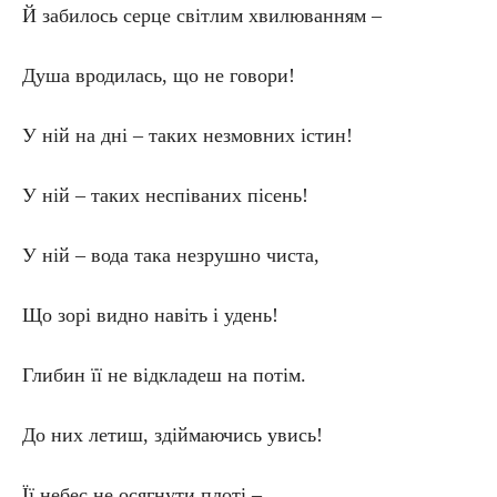
Й забилось серце світлим хвилюванням –
Душа вродилась, що не говори!
У ній на дні – таких незмовних істин!
У ній – таких неспіваних пісень!
У ній – вода така незрушно чиста,
Що зорі видно навіть і удень!
Глибин її не відкладеш на потім.
До них летиш, здіймаючись увись!
Її небес не осягнути плоті –