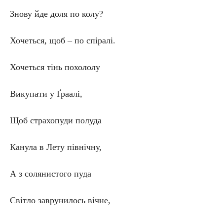
Знову йде доля по колу?
Хочеться, щоб – по спіралі.
Хочеться тінь похололу
Викупати у Ґраалі,
Щоб страхопуди полуда
Канула в Лету північну,
А з солянистого пуда
Світло заврунилось вічне,