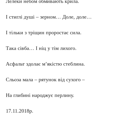
Лелеки небом обмивають крила.
І стиглі душі – зерном… Доле, доле…
І тільки з тріщин проростає сила.
Така сівба… І ніц у тім лихого.
Асфальт здолає м’якістю стеблина.
Сльоза мала – рятунок від сухого –
На глибині народжує перлину.
17.11.2018р.