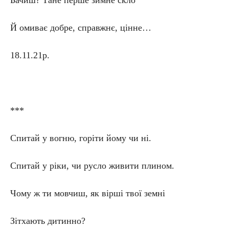
Бачиш? Тане перше зимне скло
Й омиває добре, справжнє, цінне…
18.11.21р.
***
Спитай у вогню, горіти йому чи ні.
Спитай у ріки, чи русло живити плином.
Чому ж ти мовчиш, як вірші твої земні
Зітхають дитинно?