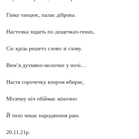
Гінко танцює, палає діброва.
Насточка ходить по дощечках-генах,
Сіє крізь решето слово зі схову.
Вим’я духмяно-молочне у ночі…
Настя сорочечку взором вбирає,
Місячну ніч обіймає жіночно
Й тихо чекає народження раю.
20.11.21р.