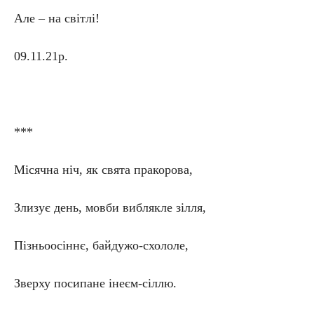
Але – на світлі!
09.11.21р.
***
Місячна ніч, як свята пракорова,
Злизує день, мовби виблякле зілля,
Пізньоосіннє, байдужо-схололе,
Зверху посипане інеєм-сіллю.