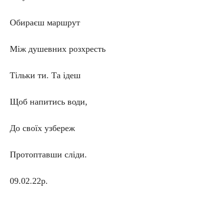
Обираєш маршрут
Між душевних розхресть
Тільки ти. Та ідеш
Щоб напитись води,
До своїх узбереж
Протоптавши сліди.
09.02.22р.