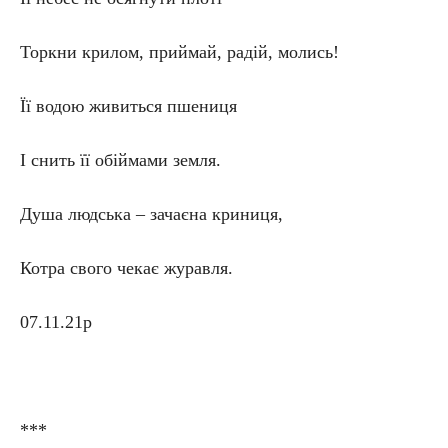
Торкни крилом, приймай, радій, молись!
Її водою живиться пшениця
І снить її обіймами земля.
Душа людська – зачаєна криниця,
Котра свого чекає журавля.
07.11.21р
***