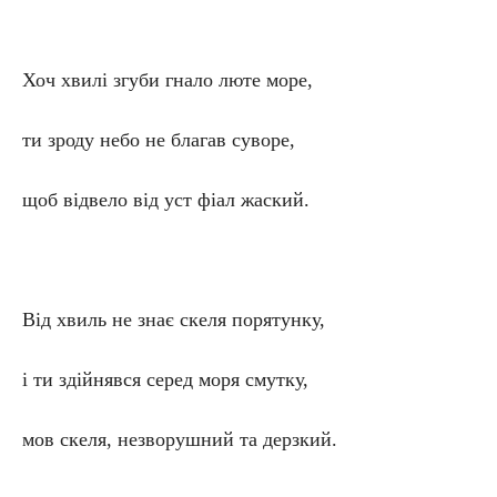
Хоч хвилі згуби гнало люте море,
ти зроду небо не благав суворе,
щоб відвело від уст фіал жаский.
Від хвиль не знає скеля порятунку,
і ти здійнявся серед моря смутку,
мов скеля, незворушний та дерзкий.