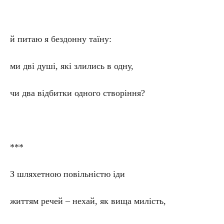
й питаю я бездонну таїну:
ми дві душі, які злились в одну,
чи два відбитки одного створіння?
***
З шляхетною повільністю іди
життям речей – нехай, як вища милість,