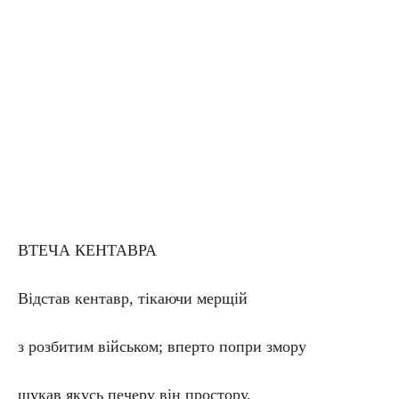
ВТЕЧА КЕНТАВРА
Відстав кентавр, тікаючи мерщій
з розбитим військом; вперто попри змору
шукав якусь печеру він простору,