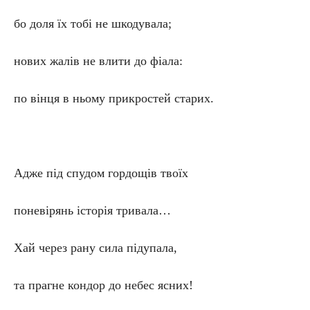
бо доля їх тобі не шкодувала;
нових жалів не влити до фіала:
по вінця в ньому прикростей старих.
Адже під спудом гордощів твоїх
поневірянь історія тривала…
Хай через рану сила підупала,
та прагне кондор до небес ясних!