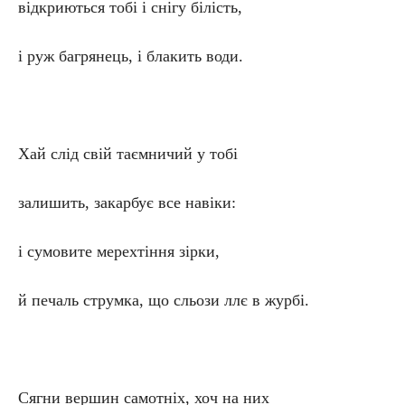
відкриються тобі і снігу білість,
і руж багрянець, і блакить води.
Хай слід свій таємничий у тобі
залишить, закарбує все навіки:
і сумовите мерехтіння зірки,
й печаль струмка, що сльози ллє в журбі.
Сягни вершин самотніх, хоч на них