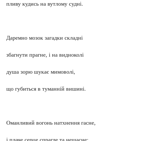
пливу кудись на вутлому судні.
Даремно мозок загадки складні
збагнути прагне, і на видноколі
душа зорю шукає мимоволі,
що губиться в туманній вишині.
Оманливий вогонь натхнення гасне,
і плаче серце спрагле та нещасне: