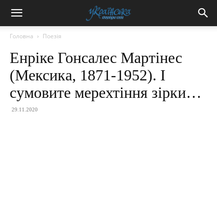
Головна
Поезія
Енріке Гонсалес Мартінес
(Мексика, 1871-1952). І
сумовите мерехтіння зірки…
29.11.2020