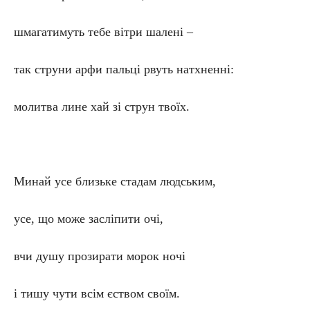
шмагатимуть тебе вітри шалені –
так струни арфи пальці рвуть натхненні:
молитва лине хай зі струн твоїх.
Минай усе близьке стадам людським,
усе, що може засліпити очі,
вчи душу прозирати морок ночі
і тишу чути всім єством своїм.