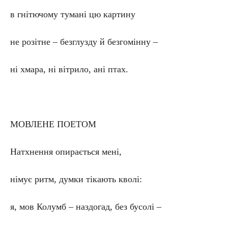
в гнітючому тумані цю картину
не розітне – безглузду й безгомінну –
ні хмара, ні вітрило, ані птах.
МОВЛЕНЕ ПОЕТОМ
Натхнення опирається мені,
німує ритм, думки тікають кволі:
я, мов Колумб – наздогад, без бусолі –