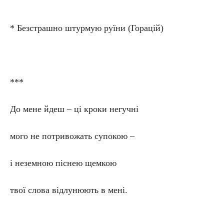
* Безстрашно штурмую руїни (Горацій)
***
До мене йдеш – ці кроки негучні
мого не потривожать супокою –
і неземною піснею щемкою
твої слова відлунюють в мені.