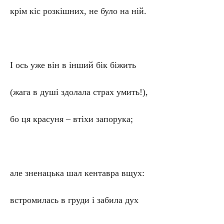
крім кіс розкішних, не було на ній.
І ось уже він в інший бік біжить
(жага в душі здолала страх умить!),
бо ця красуня – втіхи запорука;
але зненацька шал кентавра вщух:
встромилась в груди і забила дух