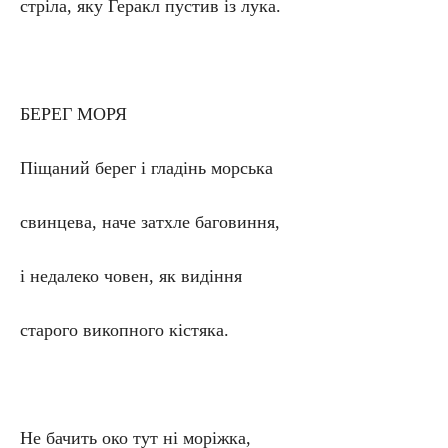
стріла, яку Геракл пустив із лука.
БЕРЕГ МОРЯ
Піщаний берег і гладінь морська
свинцева, наче затхле баговиння,
і недалеко човен, як видіння
старого викопного кістяка.
Не бачить око тут ні моріжка,