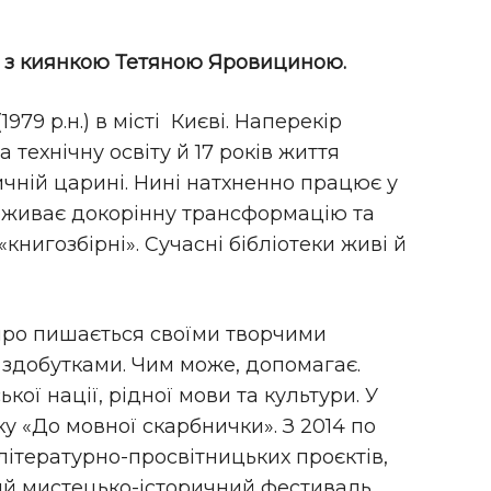
ся з киянкою Тетяною Яровициною.
79 р.н.) в місті Києві. Наперекір
технічну освіту й 17 років життя
ичній царині. Нині натхненно працює у
ереживає докорінну трансформацію та
книгозбірні». Сучасні бібліотеки живі й
 Щиро пишається своїми творчими
 здобутками. Чим може, допомагає.
кої нації, рідної мови та культури. У
у «До мовної скарбнички». З 2014 по
 літературно-просвітницьких проєктів,
й мистецько-історичний фестиваль