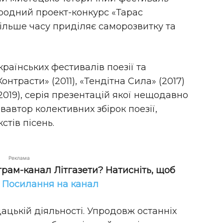
родний проект-конкурс «Тарас
ільше часу приділяє саморозвитку та
раїнських фестивалів поезії та
онтрасти» (2011), «Тендітна Сила» (2017)
 (2019), серія презентацій якої нещодавно
івавтор колективних збірок поезії,
стів пісень.
Реклама
грам-канал Літгазети? Натисніть, щоб
!
Посилання на канал
ацькій діяльності. Упродовж останніх