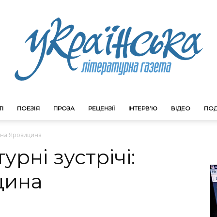
І
ПОЕЗІЯ
ПРОЗА
РЕЦЕНЗІЇ
ІНТЕРВ’Ю
ВІДЕО
ПОД
Litgazeta.com.ua
етяна Яровицина
урні зустрічі:
цина