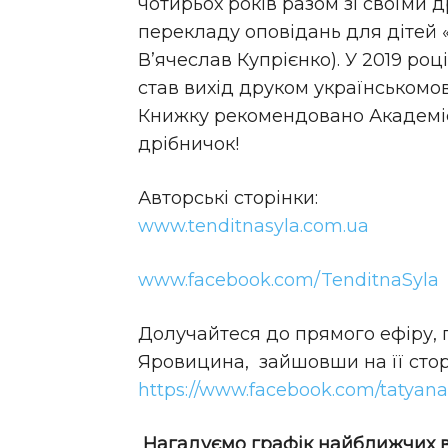
чотирьох років разом зі своїми 
перекладу оповідань для дітей 
В’ячеслав Купрієнко). У 2019 роц
став вихід друком українськомо
Книжку рекомендовано Академіє
дрібничок!
Авторські сторінки:
www.tenditnasyla.com.ua
www.facebook.com/TenditnaSyla
Долучайтеся до прямого ефіру, п
Яровицина, зайшовши на її стор
https://www.facebook.com/tatyana
Нагадуємо графік найближчих ве