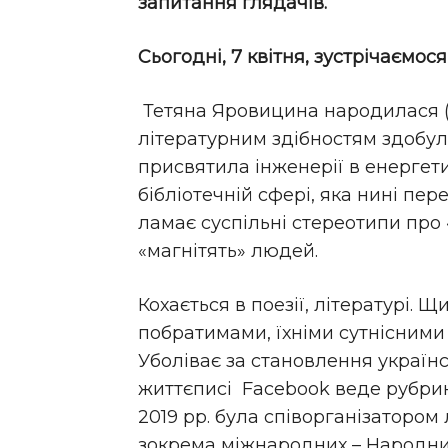
запитання глядачів.
Сьогодні, 7 квітня, зустрічаємо
Тетяна Яровицина народилася (19
літературним здібностям здобула 
присвятила інженерії в енергет
бібліотечній сфері, яка нині п
ламає суспільні стереотипи про «
«магнітять» людей.
Кохається в поезії, літературі.
побратимами, їхніми сутнісними
Уболіває за становлення українсь
життєписі Facebook веде рубрик
2019 рр. була співорганізатором
зокрема міжнародних – Народни