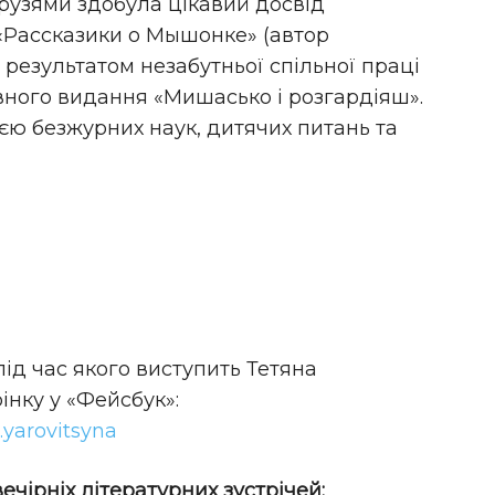
друзями здобула цікавий досвід
«Рассказики о Мышонке» (автор
і результатом незабутньої спільної праці
вного видання «Мишасько і розгардіяш».
ю безжурних наук, дитячих питань та
ід час якого виступить Тетяна
інку у «Фейсбук»:
.yarovitsyna
чірніх літературних зустрічей: