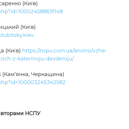
исаренко (Київ)
.php?id=100024588691148
бицький (Київ)
lubitsky.kiev
да (Київ)
https://nspu.com.ua/anonsi/vzhe-
trich-z-katerinoju-devderoju/
пак (Кам’янка, Черкащина)
e.php?id=100003245342582
 авторами НСПУ