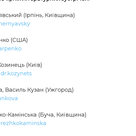
нявський (Ірпінь, Київщина)
chernyavsky
енко (США)
karpenko
 Козинець (Київ)
dr.kozynets
ова, Василь Кузан (Ужгород)
iankova
ежко-Камінська (Буча, Київщина)
berezhkokaminska