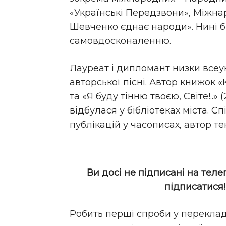
«Українські Передзвони», Міжна
Шевченко єднає народи». Нині б
самовдосконаленню.
Лауреат і дипломант низки всеук
авторської пісні. Автор книжок «К
та «Я буду тінню твоєю, Світе!..»
відбулася у бібліотеках міста. Сп
публікацій у часописах, автор тек
Ви досі не підписані на теле
підписатися
Робить перші спроби у переклад