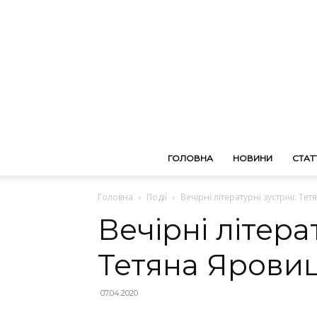
ГОЛОВНА
НОВИНИ
СТАТТ
Головна
Події
Вечірні літературні зустрічі: Т
Вечірні літерат
Тетяна Ярови
07.04.2020