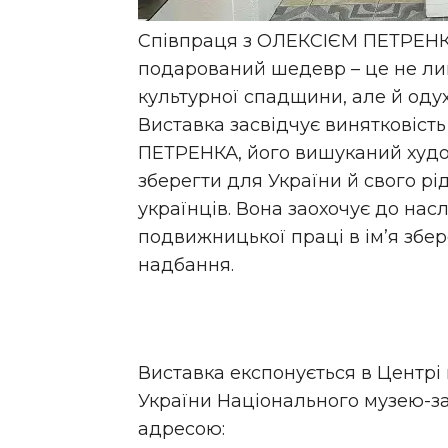
Співпраця з ОЛЕКСІЄМ ПЕТРЕНКО
подарований шедевр – це не ли
культурної спадщини, але й оду
Виставка засвідчує винятковіст
ПЕТРЕНКА, його вишуканий худо
зберегти для України й свого р
українців. Вона заохочує до на
подвижницької праці в ім’я збе
надбання.
Виставка експонується в Центрі
України Національного музею-за
адресою: