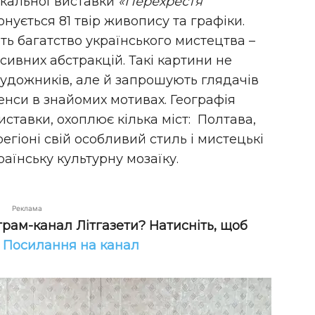
ікальної виставки
«Перехрестя
понується 81 твір живопису та графіки.
ь багатство українського мистецтва –
сивних абстракцій. Такі картини не
удожників, але й запрошують глядачів
енси в знайомих мотивах. Географія
иставки, охоплює кілька міст: Полтава,
регіоні свій особливий стиль і мистецькі
раїнську культурну мозаїку.
Реклама
грам-канал Літгазети? Натисніть, щоб
!
Посилання на канал