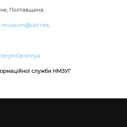
шне, Полтавщина;
e-museum@ukr.net
;
teryInOpishnya
нформаційної служби НМЗУГ