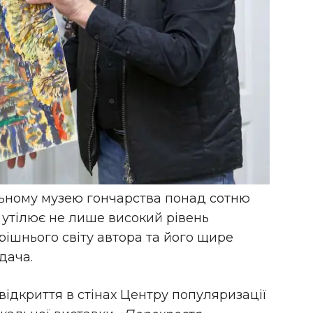
льному музею гончарства понад сотню
х утілює не лише високий рівень
трішнього світу автора та його щире
дача.
відкриття в стінах Центру популяризації