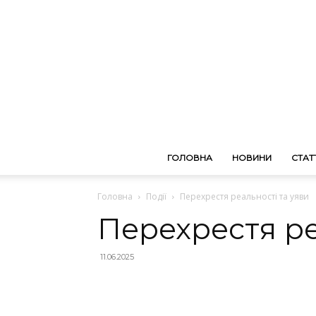
ГОЛОВНА
НОВИНИ
СТАТТ
Головна
Події
Перехрестя реальності та уяви
Перехрестя ре
11.06.2025