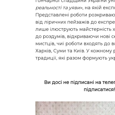
гончарної спадщини України ун
реальності та уяви»
, на якій екс
Представлені роботи розкривают
від ліричних пейзажів до експре
лише ілюструють майстерність х
до роздумів, відкриваючи нові с
мистців, чиї роботи входять до в
Харків, Суми та Київ. У кожному 
традиції, які разом формують ук
Ви досі не підписані на теле
підписатися