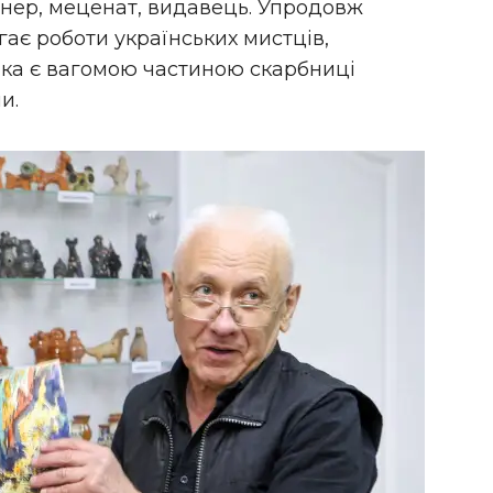
нер, меценат, видавець. Упродовж
ігає роботи українських мистців,
яка є вагомою частиною скарбниці
и.