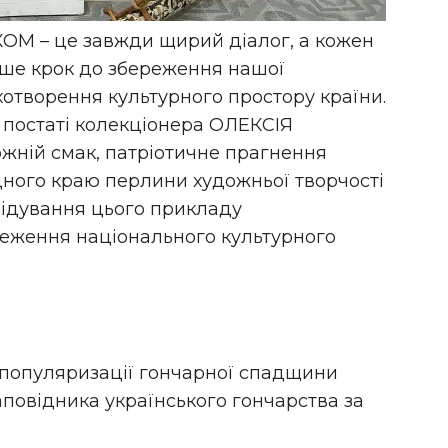
М – це завжди щирий діалог, а кожен
ше крок до збереження нашої
хотворення культурного простору країни.
ь постаті колекціонера ОЛЕКСІЯ
жній смак, патріотичне прагнення
ідного краю перлини художньої творчості
слідування цього прикладу
реження національного культурного
 популяризації гончарної спадщини
повідника українського гончарства за