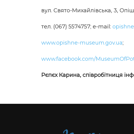
вул. Свято-Михайлівська, 3, Опі
тел.
(067) 5574757
; e-mail:
opishn
www.opishne-museum.gov.ua
;
www.facebook.com/MuseumOfPot
Рєпєх Карина, співробітниця і