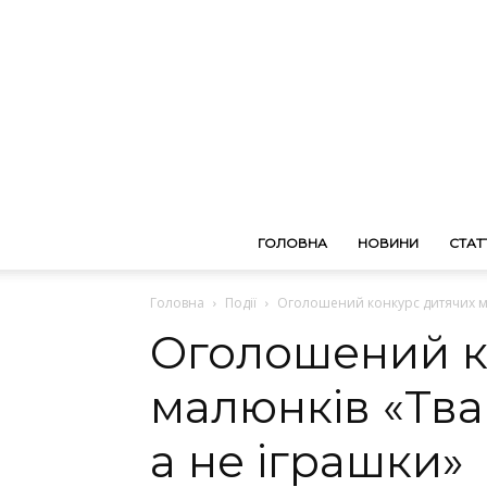
ГОЛОВНА
НОВИНИ
СТАТТ
Головна
Події
Оголошений конкурс дитячих ма
Оголошений к
малюнків «Тва
а не іграшки»