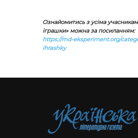
Ознайомитись з усіма учасниками
іграшки» можна за посиланням:
https://md-eksperiment.org/catego
ihrashky