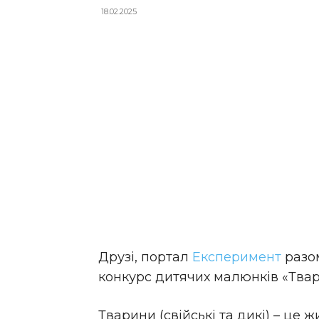
18.02.2025
Друзі, портал
Експеримент
разо
конкурс дитячих малюнків «Твари
Тварини (свійські та дикі) – це ж