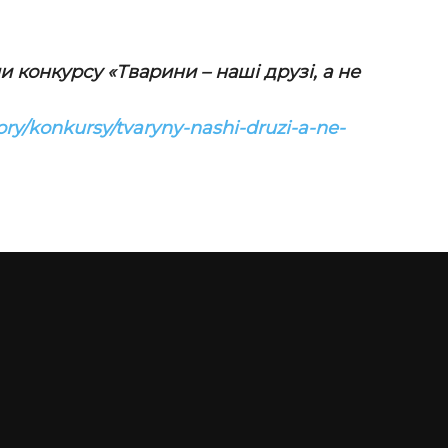
 конкурсу «Тварини – наші друзі, а не
ry/konkursy/tvaryny-nashi-druzi-a-ne-