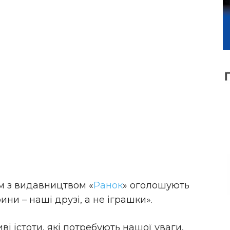
м з видавництвом «
Ранок
» оголошують
ни – наші друзі, а не іграшки».
иві істоти, які потребують нашої уваги,