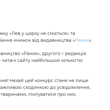
у «Лев у цирку не сміється» та
дбання книжок від видавництва «
Ранок
».
ництво «Ранок», другого – редакція
 читачі сайту найбільшою кількістю
ня! Нехай цей конкурс стане не лише
 важливою сходинкою до усвідомлення,
 тваринами, піклуватися про них,