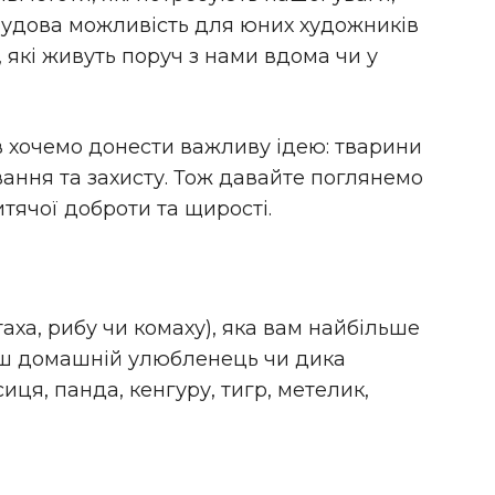
 чудова можливість для юних художників
 які живуть поруч з нами вдома чи у
 хочемо донести важливу ідею: тварини
вання та захисту. Тож давайте поглянемо
тячої доброти та щирості.
аха, рибу чи комаху), яка вам найбільше
аш домашній улюбленець чи дика
иця, панда, кенгуру, тигр, метелик,