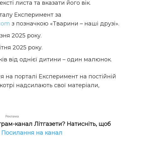
сті листа та вказати його вік.
талу Експеримент за
com
з позначкою «Тварини – наші друзі».
езня 2025 року.
тня 2025 року.
ів від однієї дитини – один малюнок.
 на порталі Експеримент на постійній
 котрі надсилають свої матеріали,
Реклама
грам-канал Літгазети? Натисніть, щоб
!
Посилання на канал