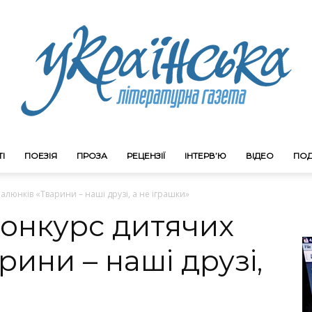
І
ПОЕЗІЯ
ПРОЗА
РЕЦЕНЗІЇ
ІНТЕРВ’Ю
ВІДЕО
ПОД
Litgazeta.com.ua
люнків «Тварини – наші друзі, а не іграшки»
онкурс дитячих
рини – наші друзі,