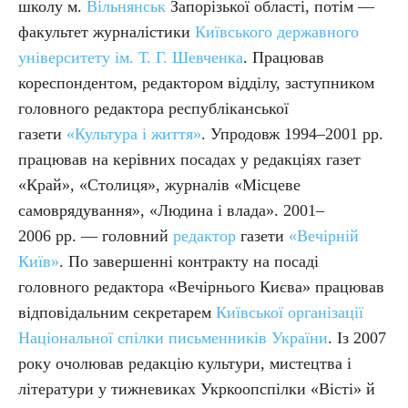
школу м.
Вільнянськ
Запорізької області, потім —
факультет журналістики
Київського державного
університету ім. Т. Г. Шевченка
. Працював
кореспондентом, редактором відділу, заступником
головного редактора республіканської
газети
«Культура і життя»
. Упродовж 1994–2001 рр.
працював на керівних посадах у редакціях газет
«Край», «Столиця», журналів «Місцеве
самоврядування», «Людина і влада». 2001–
2006 рр. — головний
редактор
газети
«Вечірній
Київ»
. По завершенні контракту на посаді
головного редактора «Вечірнього Києва» працював
відповідальним секретарем
Київської організації
Національної спілки письменників України
. Із 2007
року очолював редакцію культури, мистецтва і
літератури у тижневиках Укркоопспілки «Вісті» й