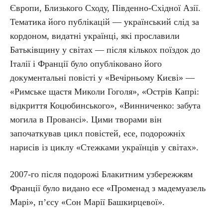
Європи, Близького Сходу, Південно-Східної Азії.
Тематика його публікацій — український слід за
кордоном, видатні українці, які прославили
Батьківщину у світах — після кількох поїздок до
Італії і Франції було опубліковано його
документальні повісті у «Вечірньому Києві» —
«Римське щастя Миколи Гоголя», «Острів Капрі:
відкриття Коцюбинського», «Винниченко: забута
могила в Провансі». Цими творами він
започаткував цикл повістей, есе, подорожніх
нарисів із циклу «Стежками українців у світах».
2007-го після подорожі Блакитним узбережжям
Франції було видано есе «Променад з мадемуазель
Марі», п’єсу «Сон Марії Башкирцевої».