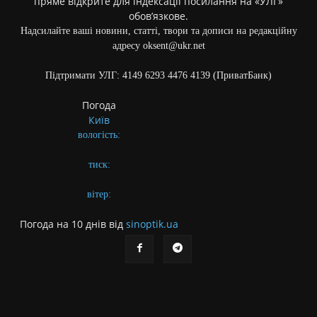
пряме відкрите для індексації посилання на «УЛГ»
обов’язкове.
Надсилайте ваші новини, статті, твори та дописи на редакційну
адресу oksent@ukr.net
Підтримати УЛГ: 4149 6293 4476 4139 (ПриватБанк)
Погода
Київ
вологість:
тиск:
вітер:
Погода на 10 днів від
sinoptik.ua