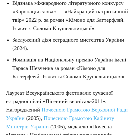
Відзнака міжнародного літературного конкурсу
«Коронація слова» — «Найкращий патріотичний
твір» 2022 р. за роман «Кімоно для Баттерфляй.
Із життя Соломії Крушельницької».
Заслужений діяч естрадного мистецтва України
(2024).
Номінація на Національну премію України імені
Тараса Шевченка за роман «Кімоно для
Баттерфляй. Із життя Соломії Крушельницької».
Лауреат Всеукраїнського фестивалю сучасної
естрадної пісні «Пісенний вернісаж-2011».
Нагороджений
Почесною Грамотою Верховної Ради
України
(2005),
Почесною Грамотою Кабінету
Міністрів України
(2006), медаллю «Почесна
відзнака» Національної спілки письменників