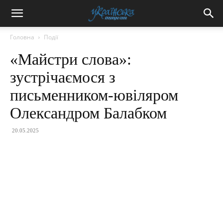
Головна
Події
«Майстри слова»:
зустрічаємося з
письменником-ювіляром
Олександром Балабком
20.05.2025