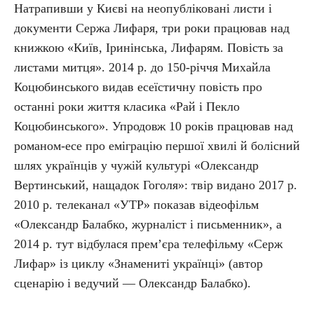
Натрапивши у Києві на неопубліковані листи і
документи Сержа Лифаря, три роки працював над
книжкою «Київ, Іринінська, Лифарям. Повість за
листами митця». 2014 р. до 150-річчя Михайла
Коцюбинського видав есеїстичну повість про
останні роки життя класика «Рай і Пекло
Коцюбинського». Упродовж 10 років працював над
романом-есе про еміграцію першої хвилі й болісний
шлях українців у чужій культурі «Олександр
Вертинський, нащадок Гоголя»: твір видано 2017 р.
2010 р. телеканал «УТР» показав відеофільм
«Олександр Балабко, журналіст і письменник», а
2014 р. тут відбулася прем’єра телефільму «Серж
Лифар» із циклу «Знамениті українці» (автор
сценарію і ведучий — Олександр Балабко).