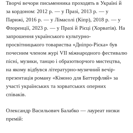
Творчі вечори письменника проходять в Україні й
за кордоном: 2012 р. — у Празі, 2013 р. — у
Парижі, 2016 р. — у Лімасолі (Кіпр), 2018 р. — у
Флоренції, 2023 р. — у Празі й Рієці (Хорватія). На
запрошення українського культурно-
просвітницького товариства «Дніпро-Рієка» був
почесним членом журі VII міжнародного фестивалю
пісні, музики, танцю і образотворчого мистецтва,
на якому відбувся літературно-музичний вечір-
презентація роману «Кімоно для Баттерфляй» за
участі українських та хорватських оперних
співаків.
Олександр Васильович Балабко — лауреат низки
премій: