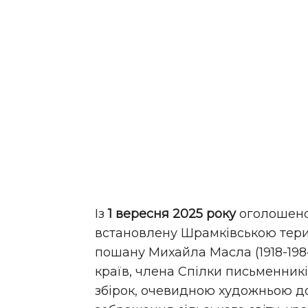
Із
1 вересня 2025 року
оголошено
встановлену Шрамківською тер
пошану Михайла Масла (1918-1984
країв, члена Спілки письменникі
збірок, очевидною художньою д