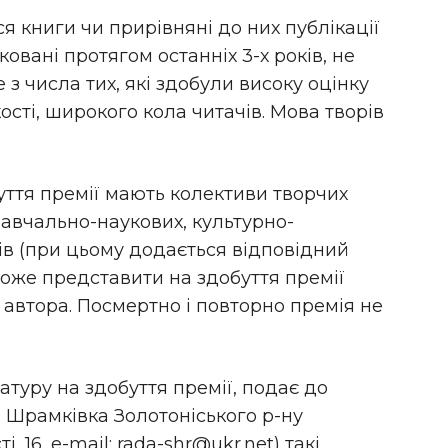
ся книги чи прирівняні до них публікації
овані протягом останніх 3-х років, не
 з числа тих, які здобули високу оцінку
ості, широкого кола читачів. Мова творів
уття премії мають колективи творчих
 навчально-наукових, культурно-
ів (при цьому додається відповідний
може представити на здобуття премії
 автора. Посмертно і повторно премія не
атуру на здобуття премії, подає до
с. Шрамківка Золотоніського р-ну
, 16, e-mail: rada-shr@ukr.net) такі