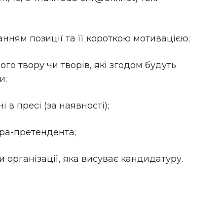
нням позиції та її короткою мотивацією;
го твору чи творів, які згодом будуть
и;
і в пресі (за наявності);
ора-претендента;
и організації, яка висуває кандидатуру.