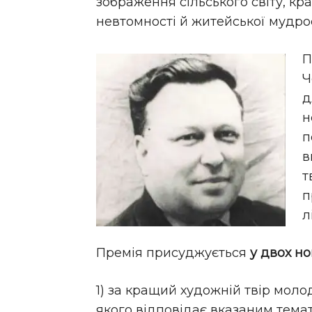
зображення сільського світу, кра
невтомності й житейської мудро
П
Ч
д
н
п
в
т
п
л
Премія присуджується
у двох но
1) за кращий художній твір молод
якого відповідає вказаним тема