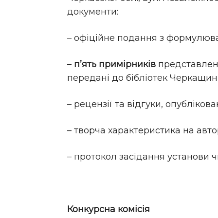
документи:
– офіційне подання з формулюва
–
п’ять примірників
представлено
передані до бібліотек Черкащин
– рецензії та відгуки, опублікован
– творча характеристика на авт
– протокол засідання установи ч
Конкурсна комісія