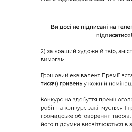
Ви досі не підписані на теле
підписатися
2) за кращий художній твір, змі
вимогам.
Грошовий еквівалент Премії вст
тисяч)
гривень
у кожній номінаці
Конкурс на здобуття премії ого
робіт на конкурс закінчується 1 
громадське обговорення творів, 
його підсумки висвітлюються в з