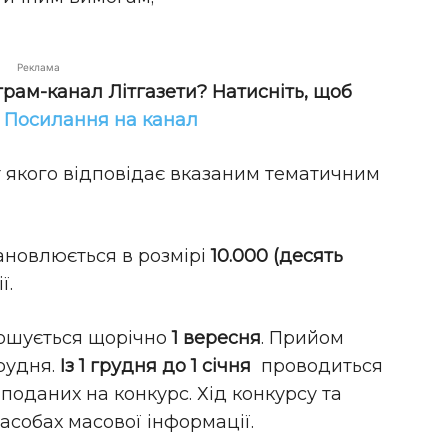
Реклама
грам-канал Літгазети? Натисніть, щоб
!
Посилання на канал
ст якого відповідає вказаним тематичним
ановлюється в розмірі
10.000 (десять
ї.
лошується щорічно
1 вересня
. Прийом
грудня.
Із
1 грудня до 1 січня
проводиться
поданих на конкурс. Хід конкурсу та
асобах масової інформації.