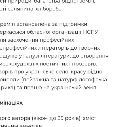
си природи, багатства рідної землі,
сті селянина-хлібороба.
ремія встановлена за підтримки
еркаської обласної організації НСПУ
ля заохочення професійних і
епрофесійних літераторів до творчих
ошуків у галузі літератури, до створення
исокохудожніх поетичних і прозових
ворів про українське село, красу рідної
рироди (пейзажна та натурфілософська
ірика) та працю на українській землі.
мінаціях
:
ого автора (віком до 35 років), зміст
тичним вимогам;