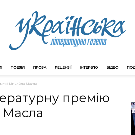
І
ПОЕЗІЯ
ПРОЗА
РЕЦЕНЗІЇ
ІНТЕРВ’Ю
ВІДЕО
ПОД
Litgazeta.com.ua
 імені Михайла Масла
тературну премію
а Масла