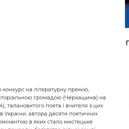
 конкурс на літературну премію,
иторіальною громадою (Черкащина) на
), талановитого поета і вчителя з цих
в України, автора десяти поетичних
омінантою в яких стало мистецьке