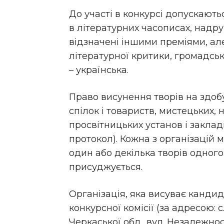
До участі в конкурсі допускають
в літературних часописах, надрук
відзначені іншими преміями, але
літературної критики, громадськ
– українська.
Право висунення творів на здоб
спілок і товариств, мистецьких,
просвітницьких установ і заклад
протокол). Кожна з організацій 
один або декілька творів одного
присуджується.
Організація, яка висуває кандид
конкурсної комісії (за адресою: 
Черкаської обл., вул. Незалежності