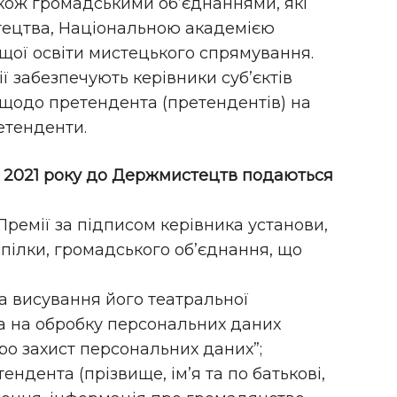
кож громадськими об’єднаннями, які
стецтва, Національною академією
щої освіти мистецького спрямування.
ї забезпечують керівники суб’єктів
щодо претендента (претендентів) на
ретенденти.
я 2021 року до Держмистецтв подаються
ремії за підписом керівника установи,
спілки, громадського об’єднання, що
а висування його театральної
та на обробку персональних даних
ро захист персональних даних”;
ндента (прізвище, ім’я та по батькові,