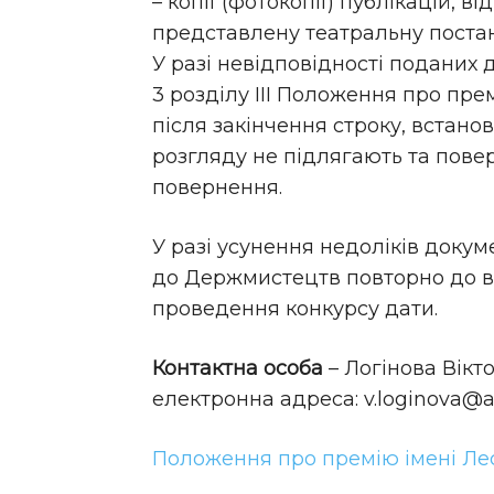
– копії (фотокопії) публікацій, в
представлену театральну постано
У разі невідповідності поданих 
3 розділу ІІІ Положення про пре
після закінчення строку, встано
розгляду не підлягають та пове
повернення.
У разі усунення недоліків докум
до Держмистецтв повторно до в
проведення конкурсу дати.
Контактна особа
– Логінова Вікто
електронна адреса: v.loginova@ar
Положення про премію імені Ле