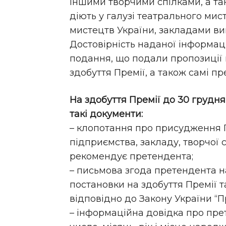
іншими творчими спілками, а та
діють у галузі театрального ми
мистецтв України, закладами ви
Достовірність наданої інформаці
подання, що подали пропозиції 
здобуття Премії, а також самі п
На здобуття Премії до 30 грудн
такі документи:
– клопотання про присудження П
підприємства, закладу, творчої 
рекомендує претендента;
– письмова згода претендента н
постановки на здобуття Премії 
відповідно до Закону України “П
– інформаційна довідка про прете