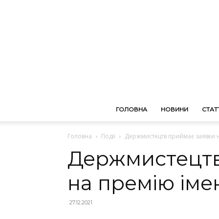
ГОЛОВНА
НОВИНИ
СТАТТ
Головна
Події
Держмистецтв приймає заявки н
Держмистецтв
на премію іме
27.12.2021