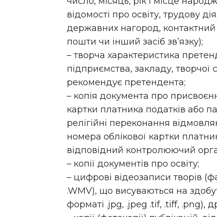
число, місяць, рік і місце наро
відомості про освіту, трудову дія
державних нагород, контактний
пошти чи інший засіб зв’язку);
– творча характеристика претен
підприємства, закладу, творчої 
рекомендує претендента;
– копія документа про присвоєн
картки платника податків або пас
релігійні переконання відмовля
номера облікової картки платни
відповідний контролюючий орган 
– копії документів про освіту;
– цифрові відеозаписи творів (фа
.WMV), що висуваються на здобут
форматі .jpg, .jpeg .tif, .tiff, .png