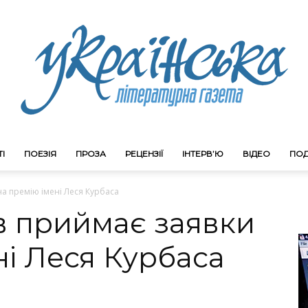
І
ПОЕЗІЯ
ПРОЗА
РЕЦЕНЗІЇ
ІНТЕРВ’Ю
ВІДЕО
ПОД
Litgazeta.com.ua
а премію імені Леся Курбаса
 приймає заявки
ні Леся Курбаса