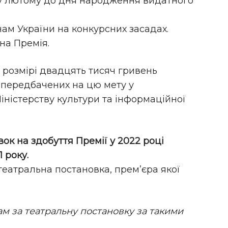
 у лютому до дня народження видатного
ам України на конкурсних засадах.
на Премія.
 розмірі двадцять тисяч гривень
, передбачених на цю мету у
ністерству культури та інформаційної
ок на здобуття Премії у 2022 році
 року.
театральна постановка, прем’єра якої
 за театральну постановку за такими