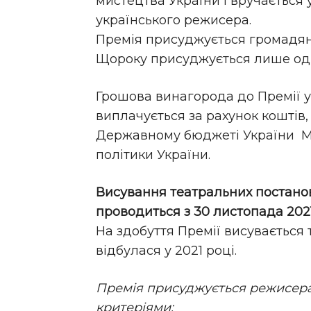
мистецтва України і вручається
українського режисера.
Премія присуджується громадян
Щороку присуджується лише од
Грошова винагорода до Премії у
виплачується за рахунок коштів
Державному бюджеті України Мі
політики України.
Висування театральних постанов
проводиться з 30 листопада 2021
На здобуття Премії висувається 
відбулася у 2021 році.
Премія присуджується режисерам
критеріями: