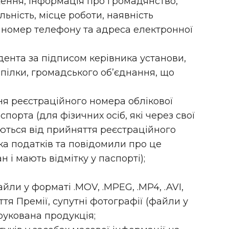
дження, інформація про громадянство,
льність, місце роботи, наявність
 номер телефону та адреса електронної
дента за підписом керівника установи,
спілки, громадського об’єднання, що
ня реєстраційного номера облікової
порта (для фізичних осіб, які через свої
ються від прийняття реєстраційного
ка податків та повідомили про це
і мають відмітку у паспорті);
йли у форматі .MOV, .MPEG, .MP4, .AVI,
тя Премії, супутні фотографії (файли у
), друкована продукція;