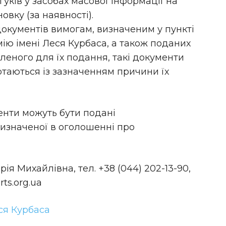
ідгуків у засобах масової інформації на
вку (за наявності).
документів вимогам, визначеним у пункті
мію імені Леся Курбаса, а також поданих
вленого для їх подання, такі документи
ртаються із зазначенням причини їх
енти можуть бути подані
изначеної в оголошенні про
рія Михайлівна, тел. +38 (044) 202-13-90,
ts.org.ua
ся Курбаса