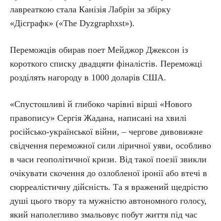
лавреаткою стала Канізія Лабрін за збірку
«Дісграфк» («The Dyzgraphxst»).
Переможців обирав поет Мейджор Джексон із
короткого списку двадцяти фіналістів. Переможці
розділять нагороду в 1000 доларів США.
«Спустошливі й глибоко чарівні вірші «Нового
правопису» Сергія Жадана, написані на хвилі
російсько-української війни, – чергове дивовижне
свідчення переможної сили ліричної уяви, особливо
в часи геополітичної кризи. Від такої поезії звикли
очікувати скочення до озлобленої іронії або втечі в
сюрреалістичну дійсність. Та я вражений щедрістю
душі цього твору та мужністю автономного голосу,
який наполегливо змальовує побут життя під час