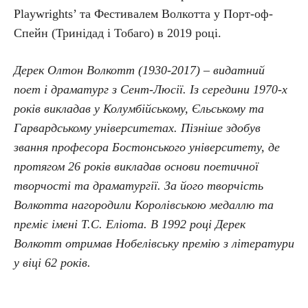
Playwrights’ та Фестивалем Волкотта у Порт-оф-
Спейн (Тринідад і Тобаго) в 2019 році.
Дерек Олтон Волкотт (1930-2017) – видатний
поет і драматург з Сент-Люсії. Із середини 1970-х
років викладав у Колумбійському, Єльському та
Гарвардському університетах. Пізніше здобув
звання професора Бостонського університету, де
протягом 26 років викладав основи поетичної
творчості та драматургії. За його творчість
Волкотта нагородили Королівською медаллю та
преміє імені Т.С. Еліота. В 1992 році Дерек
Волкотт отримав Нобелівську премію з літератури
у віці 62 років.