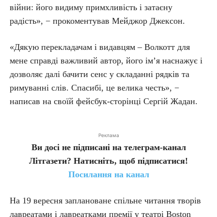
війни: його видиму примхливість і затаєну
радість», − прокоментував Мейджор Джексон.
«Дякую перекладачам і видавцям – Волкотт для
мене справді важливий автор, його ім’я наснажує і
дозволяє далі бачити сенс у складанні рядків та
римуванні слів. Спасибі, це велика честь», −
написав на своїй фейсбук-сторінці Сергій Жадан.
Реклама
Ви досі не підписані на телеграм-канал
Літгазети? Натисніть, щоб підписатися!
Посилання на канал
На 19 вересня заплановане спільне читання творів
лавреатами і лавреатками премії у театрі Boston