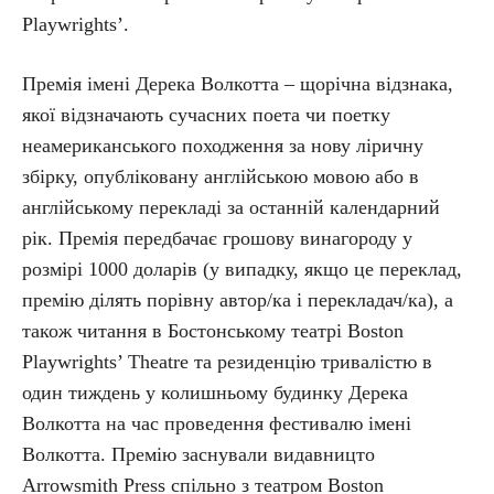
Playwrights’.
Премія імені Дерека Волкотта – щорічна відзнака,
якої відзначають сучасних поета чи поетку
неамериканського походження за нову ліричну
збірку, опубліковану англійською мовою або в
англійському перекладі за останній календарний
рік. Премія передбачає грошову винагороду у
розмірі 1000 доларів (у випадку, якщо це переклад,
премію ділять порівну автор/ка і перекладач/ка), а
також читання в Бостонському театрі Boston
Playwrights’ Theatre та резиденцію тривалістю в
один тиждень у колишньому будинку Дерека
Волкотта на час проведення фестивалю імені
Волкотта. Премію заснували видавницто
Arrowsmith Press спільно з театром Boston