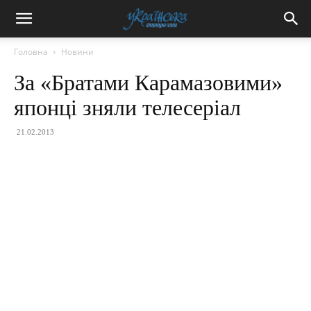
Головна
Новини
За «Братами Карамазовими»
японці зняли телесеріал
21.02.2013