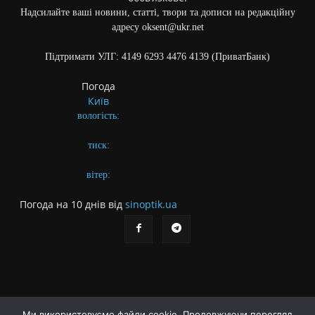
Надсилайте ваші новини, статті, твори та дописи на редакційну
адресу oksent@ukr.net
Підтримати УЛГ: 4149 6293 4476 4139 (ПриватБанк)
Погода
Київ
вологість:
тиск:
вітер:
Погода на 10 днів від
sinoptik.ua
Ми використовуємо файли cookie. Продовжуючи перегляд