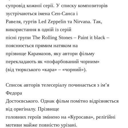
супровід кожної серії. У списку композиторів
зустрічаються імена Сен-Санса і
Равеля, гуртів Led Zeppelin та Nirvana. Так,
використання в одній із серій
пісні групи The Rolling Stones – Paint it black –
пояснюється прямим натяком на
прізвище Карамазов, яку автори фільму
перекладають як «пофарбований чорним»
(від тюркського «кара» – «чорний»).
Список авторів телесеріалу починається з ім’я
Федора
Достоєвського. Однак фільм помітно відрізняється
від оригіналу. Прізвище
головних героїв змінено на «Куросава», релігійні
мотиви майже повністю урізані.