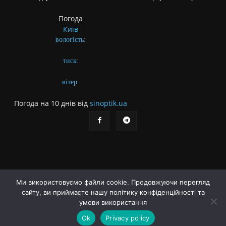
Погода
Київ
вологість:
тиск:
вітер:
Погода на 10 днів від
sinoptik.ua
Ми використовуємо файли cookie. Продовжуючи перегляд
сайту, ви приймаєте нашу політику конфіденційності та
Про газету
Правила користування сайтом
умови використання
Політика конфіденційності
Різне
Ok
Privacy policy
© Українська літературна газета. Заснована 2009 року