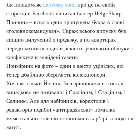
Як повідомляє
enovosty.com
, про це на своїй
сторінці в Facebook написав блогер Helgi Sharp.
Причина – всього одна пропущена буква в слові
«головнокомандувач». Тираж всього випуску був
спішно вилучений з продажу, а по квартирах
передплатників ходили чекісти, учиняючи обшуки і
конфіскуючи знайдені газети.
Примірник на фото – один з шести уцілілих, які
тепер дбайливо зберігають колекціонери.
Хоча як тільки Йосипа Віссаріоновича в газетах
випадково не називали: і Сраліним, і Стадіним, і
Саліним. Але для набірників, коректорів і
редакторів подібні «антирадянські» помилки
моментально ставали останніми в кар’єрі, а іноді і в
житті.