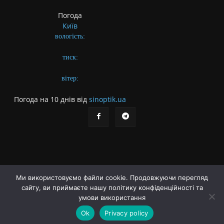
Погода
Київ
вологість:
тиск:
вітер:
Погода на 10 днів від
sinoptik.ua
Ми використовуємо файли cookie. Продовжуючи перегляд
сайту, ви приймаєте нашу політику конфіденційності та
Про газету
Правила користування сайтом
умови використання
Політика конфіденційності
Різне
Ok
Privacy policy
© Українська літературна газета. Заснована 2009 року