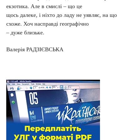
екзотика. Але в смислі – що це
щось далеке, і ніхто до ладу не уявляє, на що
схоже. Хоч насправді географічно
– дуже близьке.
Валерія РАДЗІЄВСЬКА