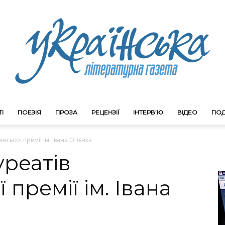
І
ПОЕЗІЯ
ПРОЗА
РЕЦЕНЗІЇ
ІНТЕРВ’Ю
ВІДЕО
ПОД
Litgazeta.com.ua
нської премії ім. Івана Огієнка
реатів
 премії ім. Івана