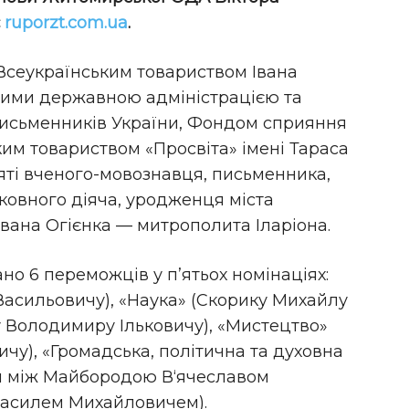
є
ruporzt.com.ua
.
 Всеукраїнським товариством Івана
ими державною адміністрацією та
исьменників України, Фондом сприяння
ким товариством «Просвіта» імені Тараса
ті вченого-мовознавця, письменника,
ковного діяча, уродженця міста
Івана Огієнка — митрополита Іларіона.
но 6 переможців у п’ятьох номінаціях:
Васильовичу), «Наука» (Скорику Михайлу
у Володимиру Ільковичу), «Мистецтво»
чу), «Громадська, політична та духовна
ли між Майбородою В‘ячеславом
Василем Михайловичем).