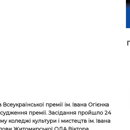
Всеукраїнської премії ім. Івана Огієнка
рисудження премії. Засідання пройшло 24
у коледжі культури і мистецтв ім. Івана
олови Житомирської ОДА Віктора