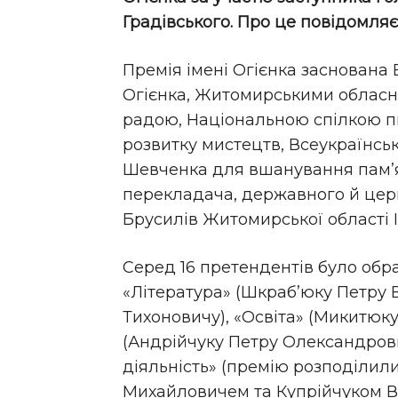
Градівського. Про це повідомля
Премія імені Огієнка заснована
Огієнка, Житомирськими обласн
радою, Національною спілкою п
розвитку мистецтв, Всеукраїнсь
Шевченка для вшанування пам’я
перекладача, державного й цер
Брусилів Житомирської області 
Серед 16 претендентів було обра
«Література» (Шкраб’юку Петру 
Тихоновичу), «Освіта» (Микитюк
(Андрійчуку Петру Олександрови
діяльність» (премію розподіли
Михайловичем та Купрійчуком 