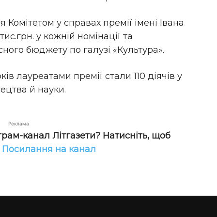
 Комітетом у справах премії імені Івана
тис.грн. у кожній номінації та
ного бюджету по галузі «Культура».
оків лауреатами премії стали 110 діячів у
тецтва й науки.
Реклама
грам-канал Літгазети? Натисніть, щоб
!
Посилання на канал