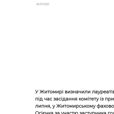
26.07.2020
У Житомирі визначили лауреатів 
під час засідання комітету із п
липня, у Житомирському фаховом
Огієнка за участю заступника г