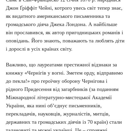
Джон Ґріффіт Чейні, котрого увесь світ тепер знає,
як видатного американського письменника та
громадського діяча Джека Лондона. А найбільше
він прославився, як автор пригодницьких романів і
оповідань. Його знають, поважають та люблять діти
і дорослі в усіх країнах світу.
Важливо, що лауреатами престижної відзнаки за
книжку «Чернігів у вогні. Зметем орду, відправимо
до пекла!» про героїчну оборону Чернігова і
рідного Придесення від загарбників (за поданням
Міжнародної літературно-мистецької Академії
України, яка нині об’єднує письменників,
перекладачів, науковців, журналістів, митців,
державних та громадських діячів із 70 країн) стали
талановиті та мужні українці. Це – справжні