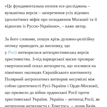
«Це фундаментальна епопея есе-досліджень –
вулканічна версія – заперечення усіх відомих
ідеологічних міфів про походження Московії та її
відносин із Руссю-Україною», – каже автор.
За його словами, пошук крізь духовно-релігійну
оптику приводить до висновку, що
у
Росії
витворилася антихристиянська версія
християнства. З-під варварської маски прозирає
смертоносний оскал антихриста, що оселився на
північних околицях Євразійського континенту.
Полярний антропогенез витворив несумісні між
собою ідентичності Русі-України і Орди-Московії,
що призвело до війни ординської Росії проти
християнської України. Україна – антипод Росії, як
антиподом антихриста є Христос», – додав Базів.