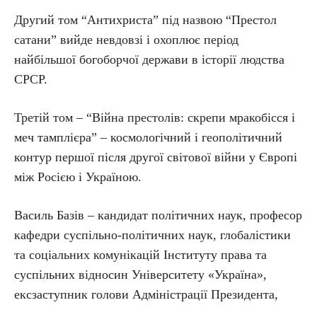
Другий том “Антихриста” під назвою “Престол
сатани” вийде невдовзі і охоплює період
найбільшої богоборчої держави в історії людства
СРСР.
Третій том – “Війна престолів: скрепи мракобісся і
меч тамплієра” – космологічний і геополітичний
контур першої після другої світової війни у Європі
між Росією і Україною.
Василь Базів – кандидат політичних наук, професор
кафедри суспільно-політичних наук, глобалістики
та соціальних комунікацій Інституту права та
суспільних відносин Університету «Україна»,
ексзаступник голови Адміністрації Президента,