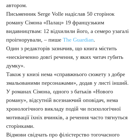
автором.
Письменник Serge Volle надіслав 50 сторінок
роману Сімона «Палац» 19 французьким
видавництвам: 12 відхилили його, а семеро узагалі
проігнорували, – пише
The Guardian
.
Один з редакторів зазначив, що книга містить
«нескінченно довгі речення, у яких читач губить
думку».
Також у книзі нема «справжнього сюжету з добре
змальованими персонажами», додав у листі інший.
У романах Сімона, одного з батьків «Нового
роману», відсутній всезнаючий оповідач, нема
хронологічного викладу подій чи психологічної
мотивації їхніх вчинків, а речення часто тягнуться
сторінками.
Відмови свідчать про філістерство тогочасного