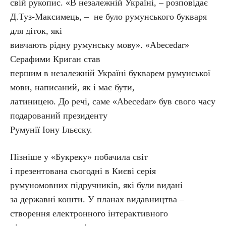
свій рукопис. «В незалежній Україні, – розповідає
Д.Туз-Максимець, – не було румунського букваря
для діток, які
вивчають рідну румунську мову». «Abecedar»
Серафими Криган став
першим в незалежній Україні букварем румунської
мови, написаний, як і має бути,
латиницею. До речі, саме «Abecedar» був свого часу
подарований президенту
Румунії Іону Ільєску.
Пізніше у «Букреку» побачила світ
і презентована сьогодні в Києві серія
румуномовних підручників, які були видані
за державні кошти. У планах видавництва –
створення електронного інтерактивного