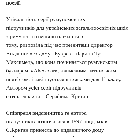
поезії.
Унікальність серії румуномовних
підручників для українських загальноосвітніх шкіл
з румунською мовою навчання в
тому, розповіла під час презентації директор
Видавничого дому «Букрек» Дарина Туз-
Максимець, що вона починається румунським
букварем «Abecedar», написаним латинським
шрифтом, і закінчується книжками для 11 класу.
Автором усієї серії підручників
є одна людина – Серафима Криган.
Співпраця видавництва та автора
підручників розпочалася в 1997 році, коли
С.Криган принесла до видавничого дому