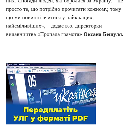
них. Спогади людей, які боролися за Україну, – це
просто те, що потрібно прочитати кожному, тому
що ми повинні вчитися у найкращих,
найсміливіших», – додає в.о. директорки
видавництва «Пропала грамота»
Оксана Бешуля.