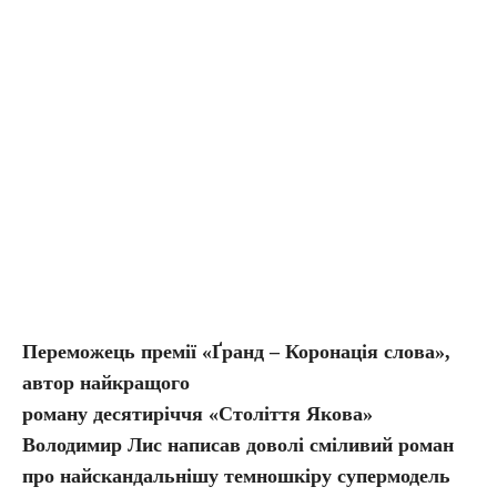
Переможець премії «Ґранд – Коронація слова»,
автор найкращого
роману десятиріччя «Століття Якова»
Володимир Лис написав доволі сміливий роман
про найскандальнішу темношкіру супермодель