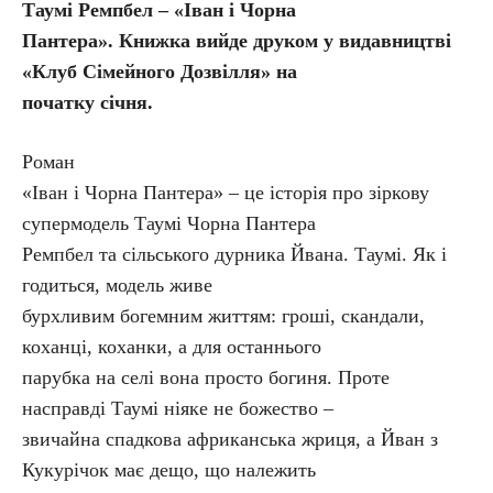
Таумі Ремпбел – «Іван і Чорна
Пантера». Книжка вийде друком у видавництві
«Клуб Сімейного Дозвілля» на
початку січня.
Роман
«Іван і Чорна Пантера» – це історія про зіркову
супермодель Таумі Чорна Пантера
Ремпбел та сільського дурника Йвана. Таумі. Як і
годиться, модель живе
бурхливим богемним життям: гроші, скандали,
коханці, коханки, а для останнього
парубка на селі вона просто богиня. Проте
насправді Таумі ніяке не божество –
звичайна спадкова африканська жриця, а Йван з
Кукурічок має дещо, що належить