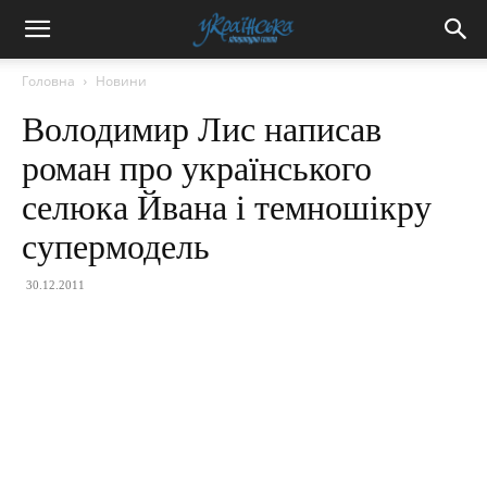
Головна
Новини
Володимир Лис написав
роман про українського
селюка Йвана і темношікру
супермодель
30.12.2011