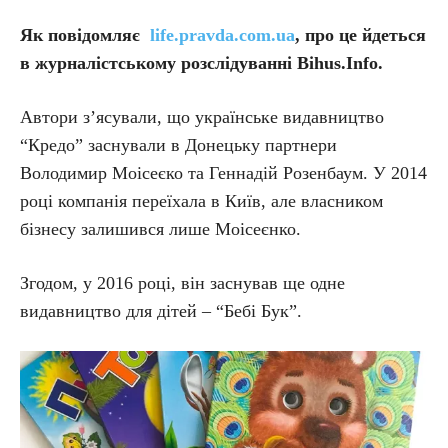
Як повідомляє
life.pravda.com.ua
, п
ро це йдеться
в журналістському розслідуванні Bihus.Info.
Автори з’ясували, що українське видавництво
“Кредо” заснували в Донецьку партнери
Володимир Моісеєко та Геннадій Розенбаум. У 2014
році компанія переїхала в Київ, але власником
бізнесу залишився лише Моісеєнко.
Згодом, у 2016 році, він заснував ще одне
видавництво для дітей – “Бебі Бук”.