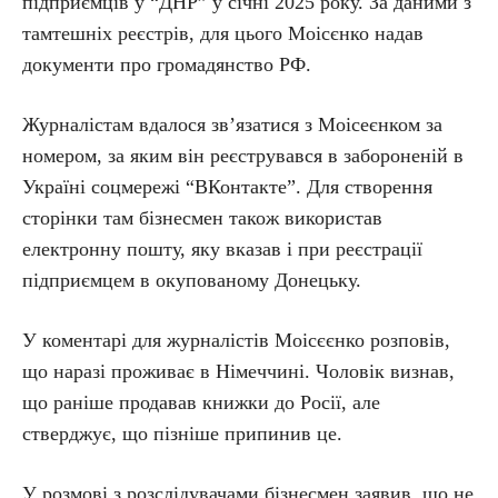
підприємців у “ДНР” у січні 2025 року. За даними з
тамтешніх реєстрів, для цього Моісєнко надав
документи про громадянство РФ.
Журналістам вдалося зв’язатися з Моісеєнком за
номером, за яким він реєструвався в забороненій в
Україні соцмережі “ВКонтакте”. Для створення
сторінки там бізнесмен також використав
електронну пошту, яку вказав і при реєстрації
підприємцем в окупованому Донецьку.
У коментарі для журналістів Моісєєнко розповів,
що наразі проживає в Німеччині. Чоловік визнав,
що раніше продавав книжки до Росії, але
стверджує, що пізніше припинив це.
У розмові з розслідувачами бізнесмен заявив, що не