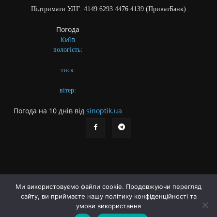
Підтримати УЛГ: 4149 6293 4476 4139 (ПриватБанк)
Погода
Київ
вологість:
тиск:
вітер:
Погода на 10 днів від
sinoptik.ua
Ми використовуємо файли cookie. Продовжуючи перегляд
сайту, ви приймаєте нашу політику конфіденційності та
Про газету
Правила користування сайтом
умови використання
Політика конфіденційності
Різне