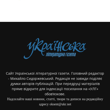
Сайт Української літературної газети. Головний редактор
- Михайло Сидоржевський. Редакція не завжди поділяє
думки авторів публікацій. При передруці матеріалів
пряме відкрите для індексації посилання на «УЛГ»
обов’язкове.
Надсилайте ваші новини, статті, твори та дописи на редакційну
адресу oksent@ukr.net