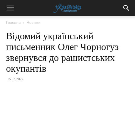
Головна
Новини
Відомий український
письменник Олег Чорногуз
звернувся до рашистських
окупантів
15.03.2022