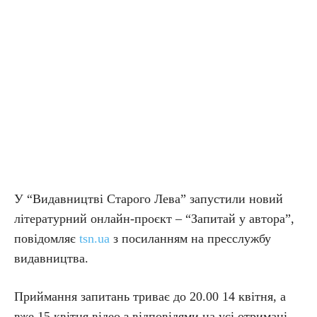
У “Видавництві Старого Лева” запустили новий
літературний онлайн-проєкт – “Запитай у автора”,
повідомляє
tsn.ua
з посиланням на пресслужбу
видавництва.
Приймання запитань триває до 20.00 14 квітня, а
вже 15 квітня відео з відповідями на усі отримані