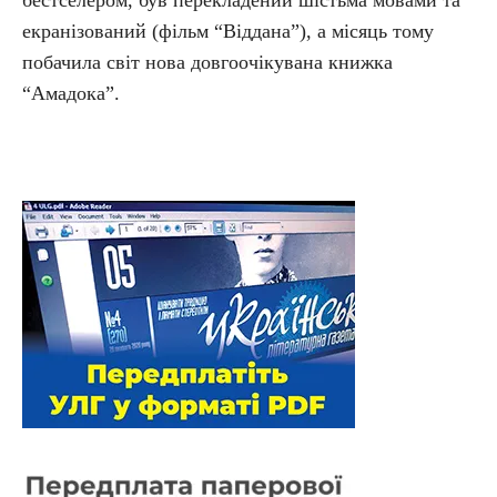
бестселером, був перекладений шістьма мовами та
екранізований (фільм “Віддана”), а місяць тому
побачила світ нова довгоочікувана книжка
“Амадока”.