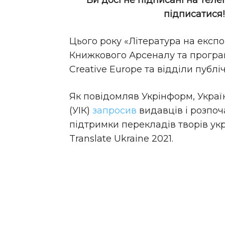
Ви досі не підписані на теле
підписатися
Цього року «Література на експ
Книжкового Арсеналу та програм
Creative Europe та відділи публі
Як повідомляв Укрінформ, Украї
(УІК)
запросив
видавців і розпоч
підтримки перекладів творів ук
Translate Ukraine 2021.