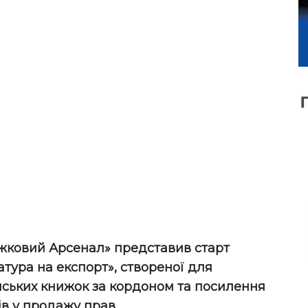
жковий Арсенал» представив старт
тура на експорт», створеної для
ських книжок за кордоном та посилення
ів у продажу прав.