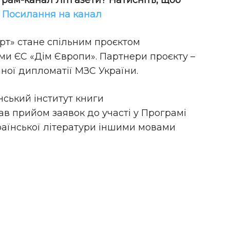
грам-канал Літгазети? Натисніть, щоб
!
Посилання на канал
орт» стане спільним проєктом
и ЄС «Дім Європи». Партнери проєкту –
чної дипломатії МЗС України.​
нський інститут книги
ав прийом заявок до участі у Програмі
раїнської літератури іншими мовами