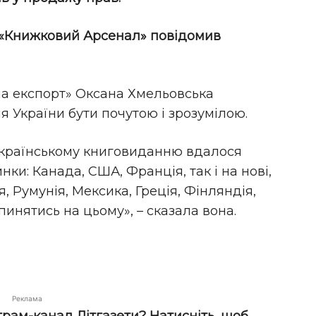
е «Книжковий Арсенал» повідомив
на експорт» Оксана Хмельовська
я України бути почутою і зрозумілою.
 українському книговиданню вдалося
нки: Канада, США, Франція, так і на нові,
, Румунія, Мексика, Греція, Фінляндія,
пинятись на цьому», – сказала вона.
Реклама