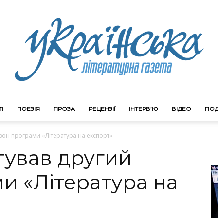
І
ПОЕЗІЯ
ПРОЗА
РЕЦЕНЗІЇ
ІНТЕРВ’Ю
ВІДЕО
ПОД
Litgazeta.com.ua
езон програми «Література на експорт»
ртував другий
и «Література на