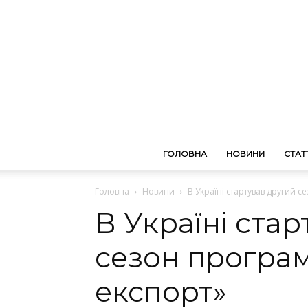
ГОЛОВНА
НОВИНИ
СТАТТ
Головна
Новини
В Україні стартував другий с
В Україні ста
сезон програм
експорт»