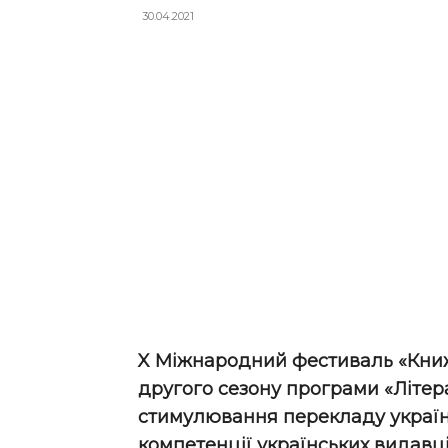
30.04.2021
X Міжнародний фестиваль «Кни
другого сезону програми «Літера
стимулювання перекладу україн
компетенції українських видавц