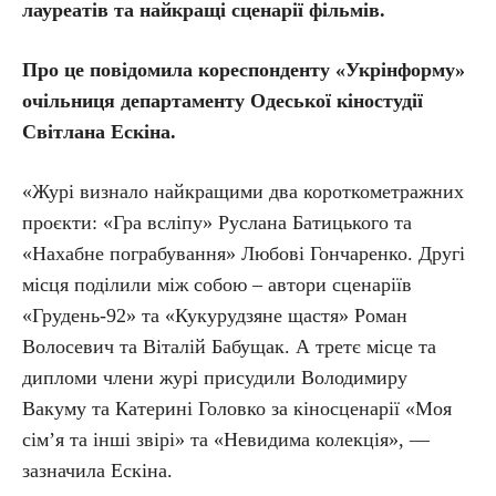
лауреатів та найкращі сценарії фільмів.
Про це повідомила кореспонденту «Укрінформу»
очільниця департаменту Одеської кіностудії
Світлана Ескіна.
«Журі визнало найкращими два короткометражних
проєкти: «Гра всліпу» Руслана Батицького та
«Нахабне пограбування» Любові Гончаренко. Другі
місця поділили між собою – автори сценаріїв
«Грудень-92» та «Кукурудзяне щастя» Роман
Волосевич та Віталій Бабущак. А третє місце та
дипломи члени журі присудили Володимиру
Вакуму та Катерині Головко за кіносценарії «Моя
сім’я та інші звірі» та «Невидима колекція», —
зазначила Ескіна.