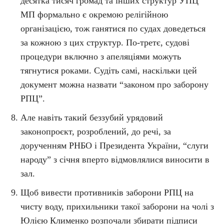
десятка тисяч громад та інших структур УПЦ
МП формально є окремою релігійною
організацією, тож ганятися по судах доведеться
за кожною з цих структур. По-третє, судові
процедури включно з апеляціями можуть
тягнутися роками. Судіть самі, наскільки цей
документ можна назвати “законом про заборону
РПЦ”.
Але навіть такий беззубий урядовий
законопроєкт, розроблений, до речі, за
дорученням РНБО і Президента України, “слуги
народу” з січня вперто відмовлялися виносити в
зал.
Щоб вивести противників заборони РПЦ на
чисту воду, прихильники такої заборони на чолі з
Юлією Клименко розпочали збирати підписи