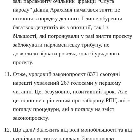
залі парламенту очільник фракції “Слуга
народу” Давид Арахамія намагався зняти це
питання з порядку денного. І лише обурення
багатьох депутатів як з опозиції, так і з
більшості, які погрожували у разі зняття проєкту
заблокувати парламентську трибуну, не
дозволили зірвати розгляд хоча б урядового
проєкту.
Отже, урядовий законопроєкт 8371 сьогодні
нарешті ухвалений 267 голосами у першому
читанні. Це, безумовно, позитивний крок. Але
це точно не є рішенням про заборону РПЦ ані з
погляду процедури, ані з погляду на зміст
законопроєкту.
Що далі? Залежить від волі монобільшості та від
суспільного тиску на владу. Законопроєкт