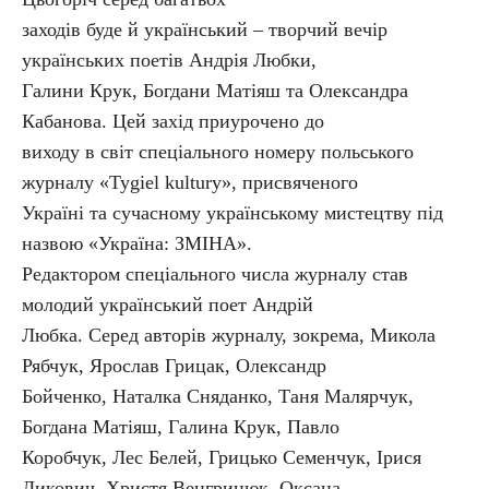
заходів буде й український – творчий вечір
українських поетів Андрія Любки,
Галини Крук, Богдани Матіяш та Олександра
Кабанова. Цей захід приурочено до
виходу в світ спеціального номеру польського
журналу «Tygiel kultury», присвяченого
Україні та сучасному українському мистецтву під
назвою «Україна: ЗМІНА».
Редактором спеціального числа журналу став
молодий український поет Андрій
Любка. Серед авторів журналу, зокрема, Микола
Рябчук, Ярослав Грицак, Олександр
Бойченко, Наталка Сняданко, Таня Малярчук,
Богдана Матіяш, Галина Крук, Павло
Коробчук, Лес Белей, Грицько Семенчук, Ірися
Ликович, Христя Венгринюк, Оксана