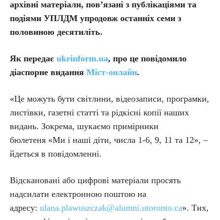
архівні матеріали, пов’язані з публікаціями та
подіями УПЛДМ упродовж останніх семи з
половиною десятиліть.
Як передає
ukrinform.ua
, про це повідомило
діаспорне видання
Міст-онлайн
.
«Це можуть бути світлини, відеозаписи, програмки,
листівки, газетні статті та рідкісні копії наших
видань. Зокрема, шукаємо примірники
бюлетеня «Ми і наші діти, числа 1-6, 9, 11 та 12», –
йдеться в повідомленні.
Відскановані або цифрові матеріали просять
надсилати електронною поштою на
адресу:
ulana.plawuszczak@alumni.utoronto.ca
». Тих,