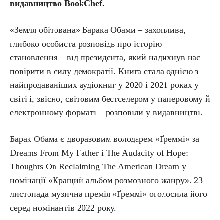
видавництво BookChef.
«Земля обітована» Барака Обами – захоплива,
глибоко особиста розповідь про історію
становлення – від президента, який надихнув нас
повірити в силу демократії. Книга стала однією з
найпродаваніших аудіокниг у 2020 і 2021 роках у
світі і, звісно, світовим бестселером у паперовому й
електронному форматі – розповіли у видавництві.
Барак Обама є дворазовим володарем «Ґреммі» за
Dreams From My Father і The Audacity of Hope:
Thoughts On Reclaiming The American Dream у
номінації «Кращий альбом розмовного жанру». 23
листопада музична премія «Ґреммі» оголосила його
серед номінантів 2022 року.