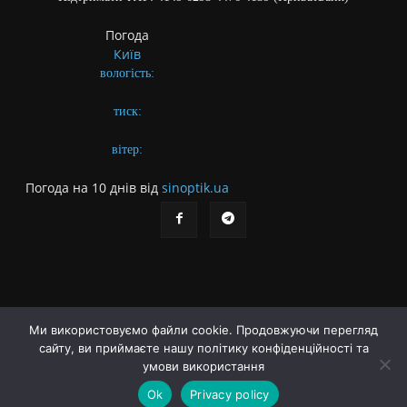
Погода
Київ
вологість:
тиск:
вітер:
Погода на 10 днів від
sinoptik.ua
Ми використовуємо файли cookie. Продовжуючи перегляд
сайту, ви приймаєте нашу політику конфіденційності та
Про газету
Правила користування сайтом
умови використання
Політика конфіденційності
Різне
Ok
Privacy policy
© Українська літературна газета. Заснована 2009 року