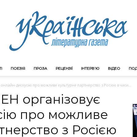
І
ПОЕЗІЯ
ПРОЗА
РЕЦЕНЗІЇ
ІНТЕРВ’Ю
ВІДЕО
ПОД
Litgazeta.com.ua
 онлайн-дискусію про можливе культурне партнерство з Росією в часи...
ЕН організовує
сію про можливе
тнерство з Росією