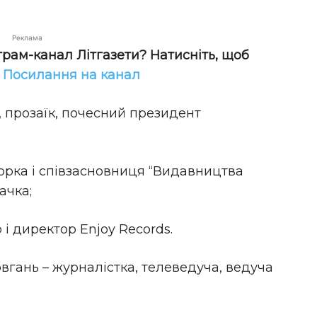
Реклама
грам-канал Літгазети? Натисніть, щоб
!
Посилання на канал
, прозаїк, почесний президент
орка і співзасновниця “Видавництва
ачка;
і директор Enjoy Records.
гань – журналістка, телеведуча, ведуча