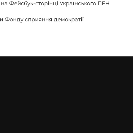
 на Фейсбук-сторінці Українського ПЕН.
ки Фонду сприяння демократії