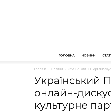
ГОЛОВНА
НОВИНИ
СТАТТ
Головна
Новини
Український ПЕН організовує
Український П
онлайн-диску
культурне пар