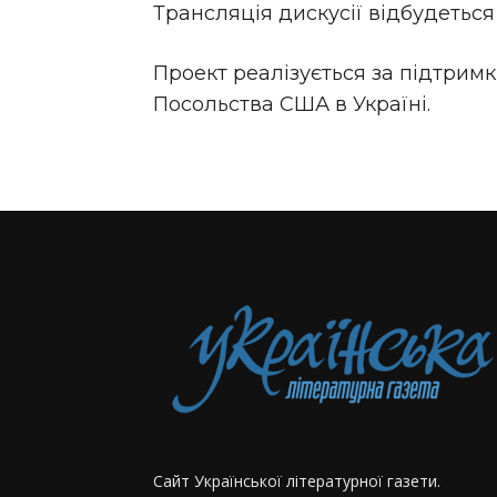
Трансляція дискусії відбудеться
Проект реалізується за підтрим
Посольства США в Україні.
Сайт Української літературної газети.