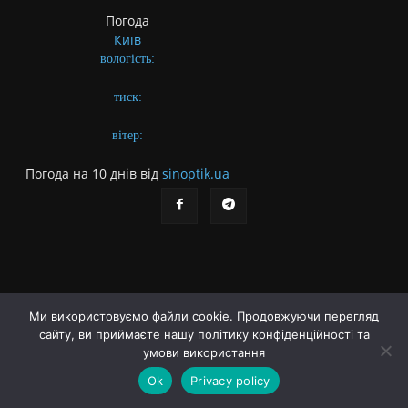
Погода
Київ
вологість:
тиск:
вітер:
Погода на 10 днів від
sinoptik.ua
Ми використовуємо файли cookie. Продовжуючи перегляд
сайту, ви приймаєте нашу політику конфіденційності та
Про газету
Правила користування сайтом
умови використання
Політика конфіденційності
Різне
Ok
Privacy policy
© Українська літературна газета. Заснована 2009 року