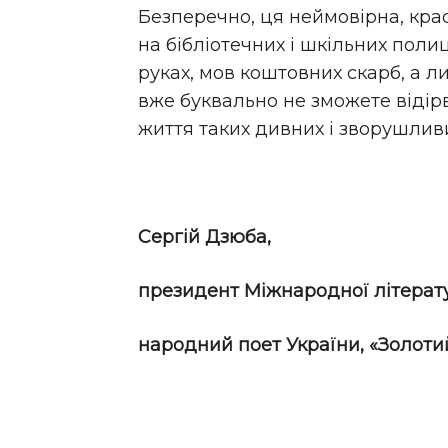
Безперечно, ця неймовірна, кра
на бібліотечних і шкільних полиц
руках, мов коштовних скарб, а л
вже буквально не зможете відір
життя таких дивних і зворушлив
Сергій Дзюба,
президент Міжнародної літерату
народний поет України, «Золоти