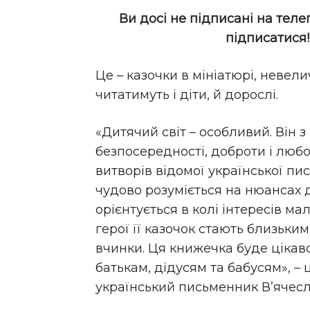
Ви досі не підписані на теле
підписатися
Це – казочки в мініатюрі, невели
читатимуть і діти, й дорослі.
«Дитячий світ – особливий. Він з
безпосередності, доброти і любо
витворів відомої української пи
чудово розуміється на нюансах д
орієнтується в колі інтересів мал
герої її казочок стають близькими
вчинки. Ця книжечка буде цікаво
батькам, дідусям та бабусям», –
український письменник В’ячес