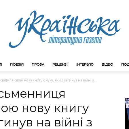
І
ПОЕЗІЯ
ПРОЗА
РЕЦЕНЗІЇ
ІНТЕРВ’Ю
ВІДЕО
ПОД
Litgazeta.com.ua
ятила свою нову книгу онуку, який загинув на війні з...
исьменниця
ою нову книгу
гинув на війні з