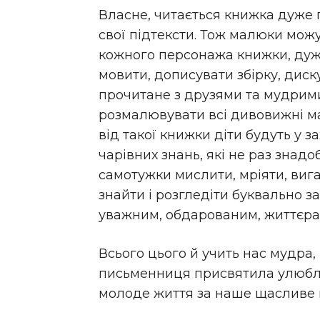
Власне, читається книжка дуже пр
свої підтексти. Тож малюки можу
кожного персонажа книжки, дуже
мовити, дописувати збірку, дис
прочитане з друзями та мудрими
розмалювувати всі дивовижні м
від такої книжки діти будуть у за
чарівних знань, які не раз знадо
самотужки мислити, мріяти, виг
знайти і розгледіти буквально з
уважним, обдарованим, життєра
Всього цього й учить нас мудра,
письменниця присвятила улюблен
молоде життя за наше щасливе 