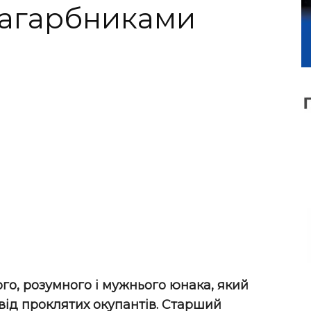
загарбниками
го, розумного і мужнього юнака, який
від проклятих окупантів. Старший