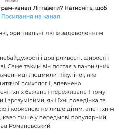
Реклама
грам-канал Літгазети? Натисніть, щоб
!
Посилання на канал
чкі, оригінальні, які із задоволенням
 небайдужості і довірливості, щирості і
ві. Саме таким він постає з лаконічних
сьменниці Людмили Нікуліної, яка
итячої психології, впевнено
ечі, їхніх бажань і переживань. І тому
 і зрозумілими, як і їхні поведінка та
ю і корисною не лише дітям, але і їхнім
 цікаво пише у передмові популярний
лав Романовський.