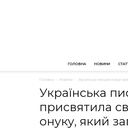
ГОЛОВНА
НОВИНИ
СТАТТ
Головна
Новини
Українська письменниця присв
Українська п
присвятила св
онуку, який за