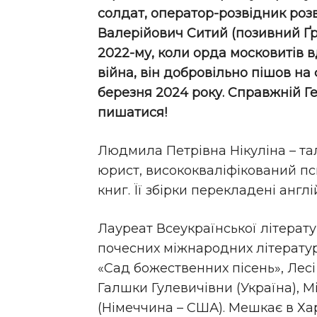
солдат, оператор-розвідник роз
Валерійович Ситий (позивний Ґрі
2022-му, коли орда московитів в
війна, він добровільно пішов на
березня 2024 року. Справжній Ге
пишатися!
Людмила Петрівна Нікуліна – т
юрист, висококваліфікований пс
книг. Її збірки перекладені анг
Лауреат Всеукраїнської літерату
почесних міжнародних літератур
«Сад божественних пісень», Лесі
Галшки Гулевичівни (Україна), М
(Німеччина – США). Мешкає в Хар