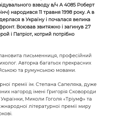
відувального взводу в/ч А 4085 Роберт
нч) народився 11 травня 1998 року. А в
дерлася в Україну і почалася велика
 фронт. Воював звитяжно і загинув 27
рой і Патріот, котрий потрібно
алановита письменниця, професійний
ихолог. Авторка багатьох прекрасних
лійською та румунською мовами.
рної премії ім. Степана Сапеляка, дуже
них нагород імені Григорія Сковороди
 Українки, Миколи Гоголя «Тріумф» та
іжнародної літературної премії миру
кові.