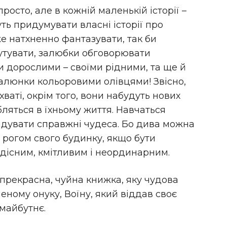
осто, але в кожній маленькій історії –
ть придумувати власні історії про
 натхненно фантазувати, так би
кутувати, залюбки обговорювати
 дорослими – своїми рідними, та ще й
алюнки кольоровими олівцями! Звісно,
хваті, окрім того, вони набудуть нових
бляться в їхньому життя. Навчаться
адувати справжні чудеса. Бо дива можна
а рогом свого будинку, якщо бути
дісним, кмітливим і неординарним.
 прекрасна, чуйна книжка, яку чудова
ому онуку, Воїну, який віддав своє
майбутнє.