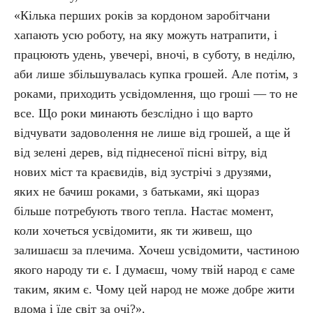
«Кілька перших років за кордоном заробітчани
хапають усю роботу, на яку можуть натрапити, і
працюють удень, увечері, вночі, в суботу, в неділю,
аби лише збільшувалась купка грошей. Але потім, з
роками, приходить усвідомлення, що гроші — то не
все. Що роки минають безслідно і що варто
відчувати задоволення не лише від грошей, а ще й
від зелені дерев, від піднесеної пісні вітру, від
нових міст та краєвидів, від зустрічі з друзями,
яких не бачиш роками, з батьками, які щораз
більше потребують твого тепла. Настає момент,
коли хочеться усвідомити, як ти живеш, що
залишаєш за плечима. Хочеш усвідомити, частиною
якого народу ти є. І думаєш, чому твій народ є саме
таким, яким є. Чому цей народ не може добре жити
вдома і їде світ за очі?».