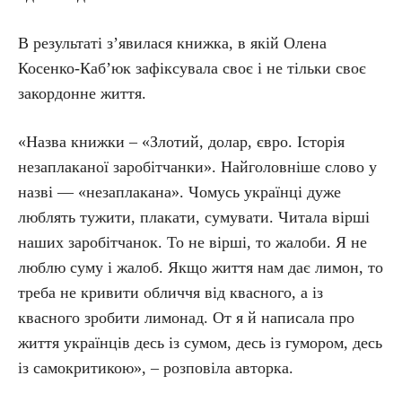
В результаті з’явилася книжка, в якій Олена
Косенко-Каб’юк зафіксувала своє і не тільки своє
закордонне життя.
«Назва книжки – «Злотий, долар, євро. Історія
незаплаканої заробітчанки». Найголовніше слово у
назві — «незаплакана». Чомусь українці дуже
люблять тужити, плакати, сумувати. Читала вірші
наших заробітчанок. То не вірші, то жалоби. Я не
люблю суму і жалоб. Якщо життя нам дає лимон, то
треба не кривити обличчя від квасного, а із
квасного зробити лимонад. От я й написала про
життя українців десь із сумом, десь із гумором, десь
із самокритикою», – розповіла авторка.