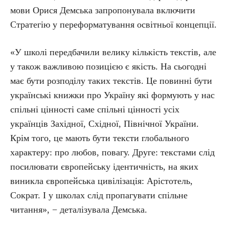
мови Орися Демська запропонувала включити
Стратегію у переформатування освітньої концепції.
«У школі передбачили велику кількість текстів, але
у також важливою позицією є якість. На сьогодні
має бути розподілу таких текстів. Це повинні бути
українські книжки про Україну які формують у нас
спільні цінності саме спільні цінності усіх
українців Західної, Східної, Північної України.
Крім того, це мають бути тексти глобального
характеру: про любов, повагу. Друге: текстами слід
посилювати європейську ідентичність, на яких
виникла європейська цивілізація: Арістотель,
Сократ. І у школах слід пропагувати спільне
читання», − деталізувала Демська.