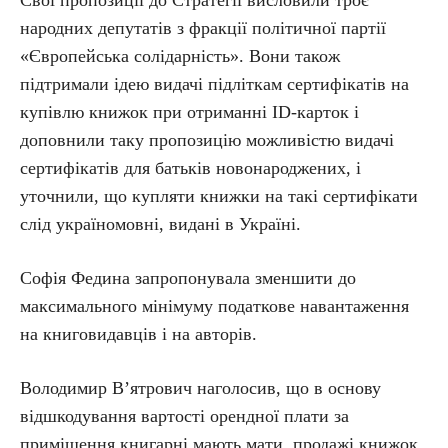
Свої пропозиції до Стратегії висловили троє
народних депутатів з фракції політичної партії
«Європейська солідарність». Вони також
підтримали ідею видачі підліткам сертифікатів на
купівлю книжок при отриманні ID-карток і
доповнили таку пропозицію можливістю видачі
сертифікатів для батьків новонароджених, і
уточнили, що купляти книжки на такі сертифікати
слід україномовні, видані в Україні.
Софія Федина запропонувала зменшити до
максимального мінімуму податкове навантаження
на книговидавців і на авторів.
Володимир В’ятрович наголосив, що в основу
відшкодування вартості орендної плати за
приміщення книгарні мають мати продажі книжок