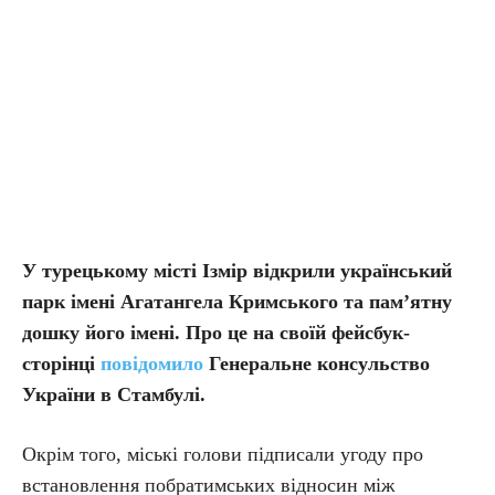
У
турецькому
місті
Ізмір
відкрили
український
парк
імені
Агатангела
Кримського
та
пам
’ятну
дошку
його
імені
. Про це на своїй фейсбук-
сторінці
повідомило
Генеральне консульство
України в Стамбулі.
Окрім того, міські голови підписали угоду про
встановлення побратимських відносин між