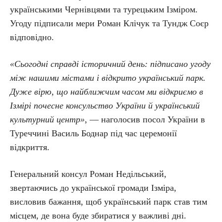
українськими Чернівцями та турецьким Ізміром.
Угоду підписали мери Роман Клічук та Тундж Соєр
відповідно.
«Сьогодні справді історичний день: підписано угоду
між нашими містами і відкрито український парк.
Дуже вірю, що найближчим часом ми відкриємо в
Ізмірі почесне консульство України й український
культурний центр»
, — наголосив посол України в
Туреччині Василь Боднар під час церемонії
відкриття.
Генеральний консул Роман Недільський,
звертаючись до української громади Ізміра,
висловив бажання, щоб український парк став тим
місцем, де вона буде збиратися у важливі дні.