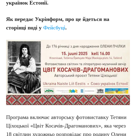
українок Естонії.
Як передає Укрінформ, про це йдеться на
сторінці поді у
Фейсбуці
.
Програма включає авторську фотовиставку Тетяни
Ціхоцької «Цвіт Косачів-Драгоманових», яка через
18 світлин художньо розповідає про родину Олени