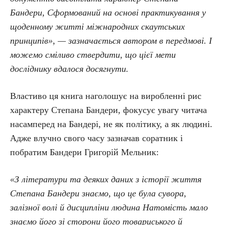
Бандери, Сформований на основі практикування у
щоденному житті міжнародних скаутських
принципів»
, — зазначається автором в передмові. І
можемо сміливо ствердити, що цієї мети
досліднику вдалося досягнути.
Властиво ця книга наголошує на виробленні рис
характеру Степана Бандери, фокусує увагу читача
насамперед на Бандері, не як політику, а як людині.
Адже влучно свого часу зазначав соратник і
побратим Бандери Григорій Мельник:
«З літератури та деяких даних з історії життя
Степана Бандери знаємо, що це була сувора,
залізної волі й дисципліни людина Натомість мало
знаємо його зі сторони його товариського й