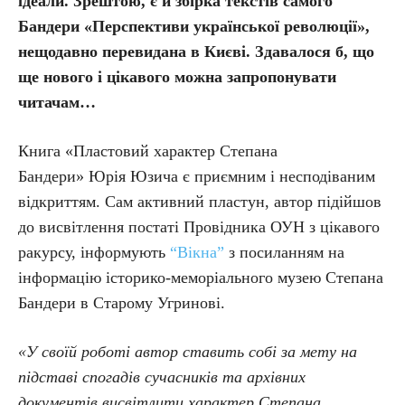
ідеали. Зрештою, є й збірка текстів самого
Бандери «Перспективи української революції»,
нещодавно перевидана в Києві. Здавалося б, що
ще нового і цікавого можна запропонувати
читачам…
Книга «Пластовий характер Степана
Бандери» Юрія Юзича є приємним і несподіваним
відкриттям. Сам активний пластун, автор підійшов
до висвітлення постаті Провідника ОУН з цікавого
ракурсу, інформують
“Вікна”
з посиланням на
інформацію історико-меморіального музею Степана
Бандери в Старому Угринові.
«У своїй роботі автор ставить собі за мету на
підставі спогадів сучасників та архівних
документів висвітлити характер Степана