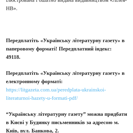
ілюстрована і ошатно видана видавництвом «Лілея-
НВ».
Передплатіть «Українську літературну газету» в
паперовому форматі! Передплатний індекс:
49118.
Передплатіть
«Українську літературну газету» в
електронному форматі:
https://litgazeta.com.ua/peredplata-ukrainskoi-
literaturnoi-hazety-u-formati-pdf/
“Українську літературну газету” можна придбати
в Києві у Будинку письменників за адресою м.
Київ, вул. Банкова, 2.