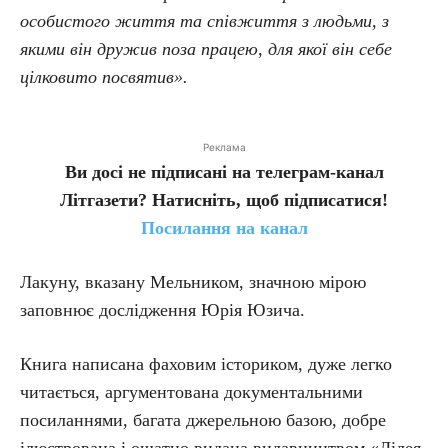
особистого життя та співжиття з людьми, з
якими він дружив поза працею, для якої він себе
цілковито посвятив».
Реклама
Ви досі не підписані на телеграм-канал
Літгазети? Натисніть, щоб підписатися!
Посилання на канал
Лакуну, вказану Мельником, значною мірою
заповнює дослідження Юрія Юзича.
Книга написана фаховим істориком, дуже легко
читається, аргументована документальними
посиланнями, багата джерельною базою, добре