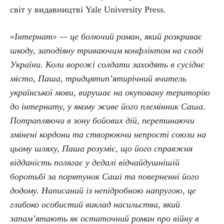
світ у видавництві Yale University Press.
«Інтернат» — це болючий роман, який розкриває
шкоду, заподіяну триваючим конфліктом на сході
України. Коли ворожі солдати заходять в сусіднє
місто, Паша, тридцятип’ятирічний вчитель
української мови, вирушає на окуповану територію
до інтернату, у якому живе його племінник Саша.
Потрапляючи в зону бойових дій, перетинаючи
змінені кордони та створюючи непрості союзи на
цьому шляху, Паша розуміє, що його справжня
відданість полягає у дедалі відчайдушнішій
боротьбі за порятунок Саші та поверненні його
додому. Написаний із непідробною напругою, це
глибоко особистий виклад насильства, який
запам’ятають як остаточний роман про війну в