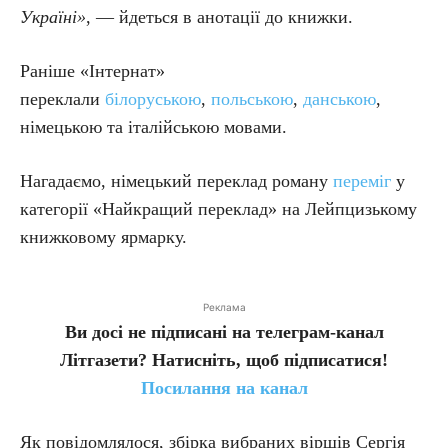
Україні»
, — йдеться в анотації до книжки.
Раніше «Інтернат»
переклали
білоруською
,
польською
,
данською
,
німецькою та італійською мовами.
Нагадаємо, німецький переклад роману
переміг
у
категорії «Найкращий переклад» на Лейпцизькому
книжковому ярмарку.
Реклама
Ви досі не підписані на телеграм-канал
Літгазети? Натисніть, щоб підписатися!
Посилання на канал
Як повідомлялося, збірка вибраних віршів Сергія