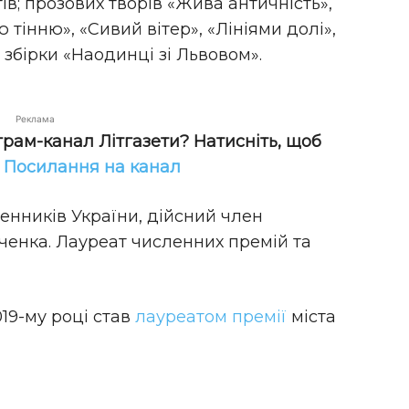
ів; прозових творів «Жива античність»,
 тінню», «Сивий вітер», «Лініями долі»,
 збірки «Наодинці зі Львовом».
Реклама
грам-канал Літгазети? Натисніть, щоб
!
Посилання на канал
енників України, дійсний член
ченка. Лауреат численних премій та
19-му році став
лауреатом премії
міста