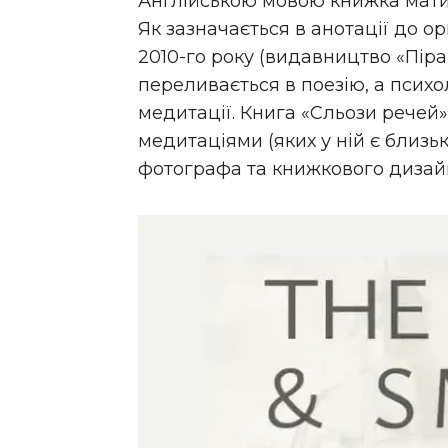
Англійською мовою книжка матиме
Як зазначається в анотації до 
2010-го року (видавництво «Пір
переливається в поезію, а психо
медитації. Книга «Сльози речей
медитаціями (яких у ній є близь
фотографа та книжкового дизайн