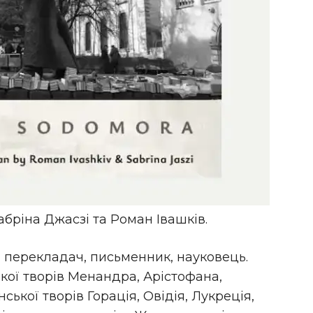
ріна Джасзі та Роман Івашків.
 перекладач, письменник, науковець.
кої творів Менандра, Арістофана,
нської творів Горація, Овідія, Лукреція,