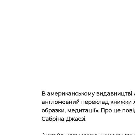
В американському видавництві A
англомовний переклад книжки А
образки, медитації». Про це по
Сабріна Джасзі.