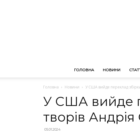
ГОЛОВНА
НОВИНИ
СТАТТ
Головна
Новини
У США вийде переклад збірк
У США вийде 
творів Андрі
05.01.2024