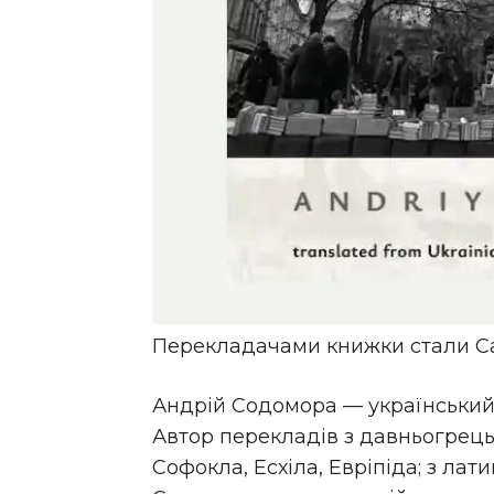
Перекладачами книжки стали Саб
Андрій Содомора — український
Автор перекладів з давньогрець
Софокла, Есхіла, Евріпіда; з лати