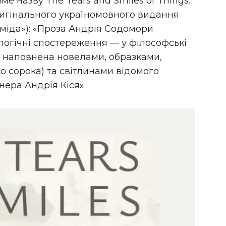
 назву The Tears and Smiles of Things.
оригінального україномовного видання
аміда»): «Проза Андрія Содомори
логічні спостереження — у філософські
» наповнена новелами, образками,
ко сорока) та світлинами відомого
ера Андрія Кіся».