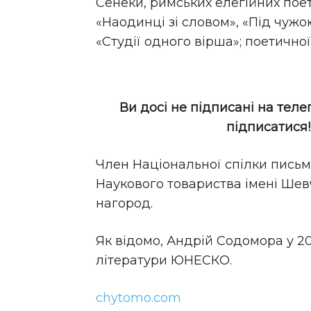
Сенеки, римських елегійних поет
«Наодинці зі словом», «Під чужою
«Студії одного вірша»; поетичної
Ви досі не підписані на теле
підписатися
Член Національної спілки письм
Наукового товариства імені Шев
нагород.
Як відомо, Андрій Содомора у 20
літератури ЮНЕСКО.
chytomo.com