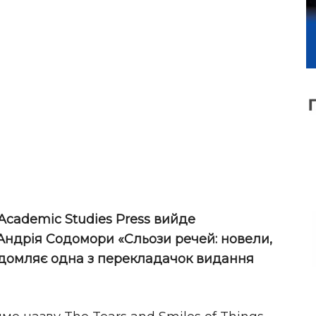
cademic Studies Press вийде
ндрія Содомори «Сльози речей: новели,
відомляє одна з перекладачок видання