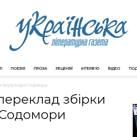
І
ПОЕЗІЯ
ПРОЗА
РЕЦЕНЗІЇ
ІНТЕРВ’Ю
ВІДЕО
ПОД
Litgazeta.com.ua
и творів Андрія Содомори
переклад збірки
я Содомори