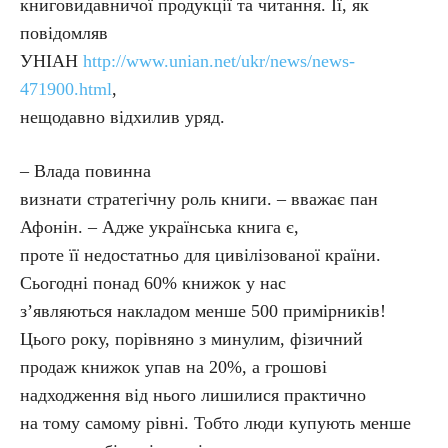
книговидавничої продукції та читання. Її, як
повідомляв
УНІАН
http://www.unian.net/ukr/news/news-
471900.html
,
нещодавно відхилив уряд.
– Влада повинна
визнати стратегічну роль книги. – вважає пан
Афонін. – Адже українська книга є,
проте її недостатньо для цивілізованої країни.
Сьогодні понад 60% книжок у нас
з’являються накладом менше 500 примірників!
Цього року, порівняно з минулим, фізичний
продаж книжок упав на 20%, а грошові
надходження від нього лишилися практично
на тому самому рівні. Тобто люди купують менше