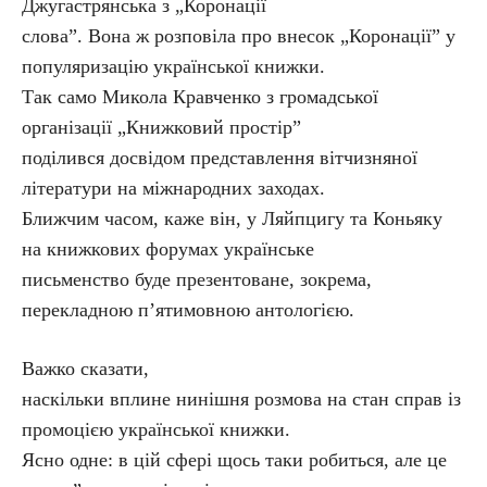
Джугастрянська з „Коронації
слова”. Вона ж розповіла про внесок „Коронації” у
популяризацію української книжки.
Так само Микола Кравченко з громадської
організації „Книжковий простір”
поділився досвідом представлення вітчизняної
літератури на міжнародних заходах.
Ближчим часом, каже він, у Ляйпцигу та Коньяку
на книжкових форумах українське
письменство буде презентоване, зокрема,
перекладною п’ятимовною антологією.
Важко сказати,
наскільки вплине нинішня розмова на стан справ із
промоцією української книжки.
Ясно одне: в цій сфері щось таки робиться, але це