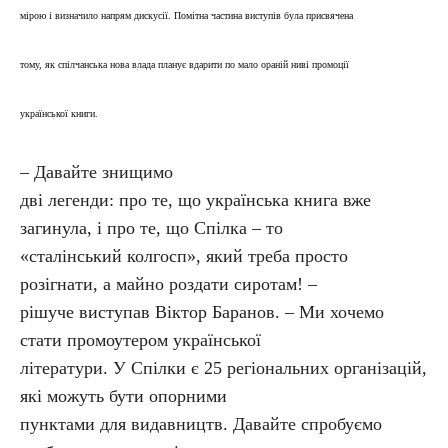
мірою і визначило напрям дискусії. Помітна частина виступів була присвячена
тому, як спілчанська нова влада планує вдарити по мало ораній ниві промоції
української книги.
– Давайте знищимо
дві легенди: про те, що українська книга вже
загинула, і про те, що Спілка – то
«сталінський колгосп», який треба просто
розігнати, а майно роздати сиротам! –
рішуче виступав Віктор Баранов. – Ми хочемо
стати промоутером української
літератури. У Спілки є 25 регіональних організацій,
які можуть бути опорними
пунктами для видавництв. Давайте спробуємо