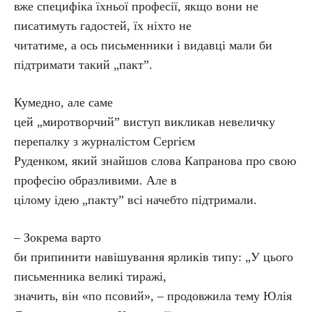
вже специфіка їхньої професії, якщо вони не
писатимуть гадостей, їх ніхто не
читатиме, а ось письменники і видавці мали би
підтримати такий „пакт”.
Кумедно, але саме
цей „миротворчий” виступ викликав невеличку
перепалку з журналістом Сергієм
Руденком, який знайшов слова Капранова про свою
професію образливими. Але в
цілому ідею „пакту” всі начебто підтримали.
– Зокрема варто
би припинити навішування ярликів типу: „У цього
письменника великі тиражі,
значить, він «по псовий», – продовжила тему Юлія