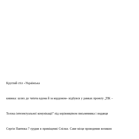
Круглий стіл «Українська
книжка: шлях до читача вдома й за кордоном» відбувся у рамках проекту „ТІК –
Толока інтелектуальної комунікації” під керівництвом письменника і видавця
Сергія Пантюка 7 грудня в приміщенні Спілки. Саме місце проведення великою