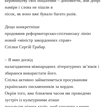
керівництву свої ініціативи – допомогти, аби добрі
наміри і слова не пішли в
пісок, як воно вже бувало багато разів.
Дещо конкретніше
продовжив реформаторсько-спілчанську лінію
новий «міністр закордонних справ»
Спілки Сергій Грабар.
– Я маю досвід
налагодження міжнародних літературних зв’язків і
збираюся використати його.
Спілка активно займатиметься просуванням
українських письменників за кордон.
Окрім того, вже ближчим часом ми проведемо
зустріч із культурними аташе
посольств різних країн, щоб узгодити з ними