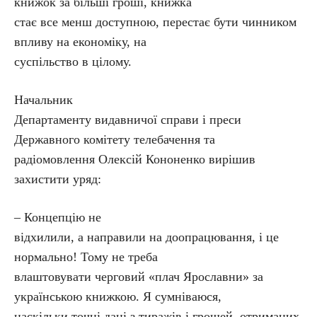
книжок за більші гроші, книжка
стає все менш доступною, перестає бути чинником
впливу на економіку, на
суспільство в цілому.
Начальник
Департаменту видавничої справи і преси
Державного комітету телебачення та
радіомовлення Олексій Кононенко вирішив
захистити уряд:
– Концепцію не
відхилили, а направили на доопрацювання, і це
нормально! Тому не треба
влаштовувати черговий «плач Ярославни» за
українською книжкою. Я сумніваюся,
наскільки точні дані з тиражів і грошей, отриманих