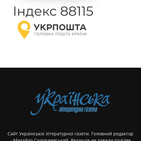
Сайт Української літературної газети. Головний редактор
- Михайло Сидоржевський. Редакція не завжди поділяє