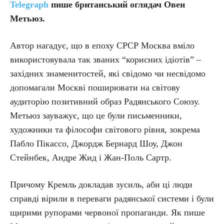
Telegraph
пише британський оглядач Овен
Метьюз.
Автор нагадує, що в епоху СРСР Москва вміло
використовувала так званих “корисних ідіотів” –
західних знаменитостей, які свідомо чи несвідомо
допомагали Москві поширювати на світову
аудиторію позитивний образ Радянського Союзу.
Метьюз зауважує, що це були письменники,
художники та філософи світового рівня, зокрема
Пабло Пікассо, Джордж Бернард Шоу, Джон
Стейнбек, Андре Жид і Жан-Поль Сартр.
Причому Кремль докладав зусиль, аби ці люди
справді вірили в переваги радянської системи і були
щирими рупорами червоної пропаганди. Як пише