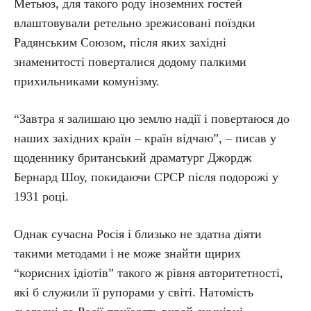
Метьюз, для такого роду іноземних гостей
влаштовували ретельно зрежисовані поїздки
Радянським Союзом, після яких західні
знаменитості поверталися додому палкими
прихильниками комунізму.
“Завтра я залишаю цю землю надії і повертаюся до
наших західних країн – країн відчаю”, – писав у
щоденнику британський драматург Джордж
Бернард Шоу, покидаючи СРСР після подорожі у
1931 році.
Однак сучасна Росія і близько не здатна діяти
такими методами і не може знайти щирих
“корисних ідіотів” такого ж рівня авторитетності,
які б служили її рупорами у світі. Натомість