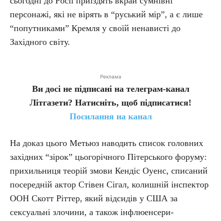
сьогодні до Росії приїздять вкрай сумнівні
персонажі, які не вірять в “руський мір”, а є лише
“попутниками” Кремля у своїй ненависті до
Західного світу.
Реклама
Ви досі не підписані на телеграм-канал
Літгазети? Натисніть, щоб підписатися!
Посилання на канал
На доказ цього Метьюз наводить список головних
західних “зірок” цьогорічного Пітерського форуму:
прихильниця теорій змови Кендіс Оуенс, списаний
посередній актор Стівен Сігал, колишній інспектор
ООН Скотт Ріттер, який відсидів у США за
сексуальні злочини, а також інфлюенсери-