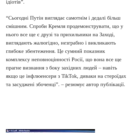
ідіотів”.
“Сьогодні Путін виглядає самотнім і дедалі більш
смішним. Спроби Кремля продемонструвати, що у
нього все ще є друзі та прихильники на Заході,
виглядають жалюгідно, незграбно і викликають
глибоке збентеження. Це сумний показник
комплексу неповноцінності Росії, що вона все ще
прагне визнання з боку західних людей – навіть
якщо це інфлюенсери з TikTok, диваки на стероїдах
та засуджені збоченці”. – резюмує автор публікації.