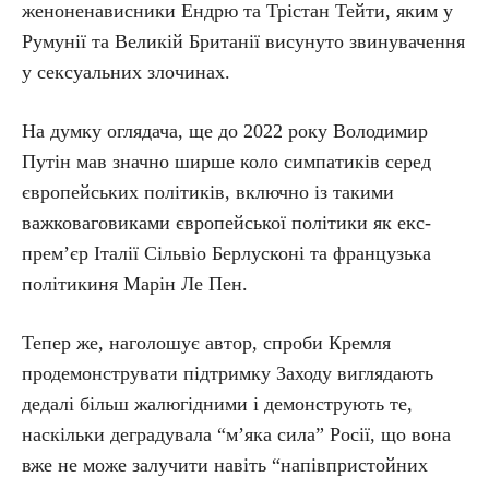
женоненависники Ендрю та Трістан Тейти, яким у
Румунії та Великій Британії висунуто звинувачення
у сексуальних злочинах.
На думку оглядача, ще до 2022 року Володимир
Путін мав значно ширше коло симпатиків серед
європейських політиків, включно із такими
важковаговиками європейської політики як екс-
прем’єр Італії Сільвіо Берлусконі та французька
політикиня Марін Ле Пен.
Тепер же, наголошує автор, спроби Кремля
продемонструвати підтримку Заходу виглядають
дедалі більш жалюгідними і демонструють те,
наскільки деградувала “м’яка сила” Росії, що вона
вже не може залучити навіть “напівпристойних