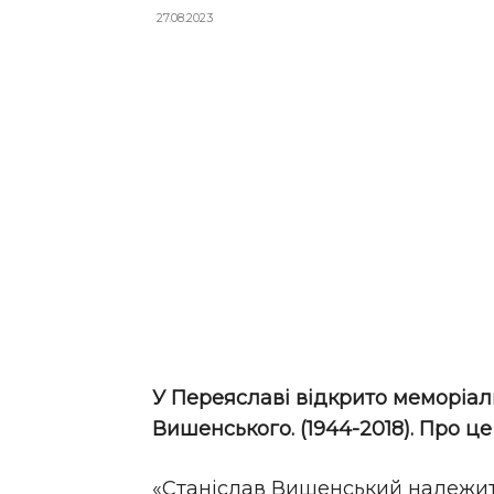
27.08.2023
У Переяславі відкрито меморіал
Вишенського. (1944-2018). Про 
«Станіслав Вишенський належить