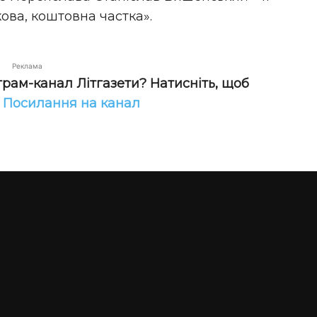
ова, коштовна частка».
Реклама
грам-канал Літгазети? Натисніть, щоб
!
Посилання на канал