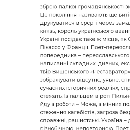
зброю палкої громадянськості з
Це покоління називають ще виті
друкуватися в срср, і через зама
князь, король українського аванг
Україні посідає таке ж місце, як
Пікассо у Франції. Поет-перея
попередника – переяславського 
написанні складних, дивних, ек
твір Вишенського «Реставратор
зображувати відсутнє, уявне, сп
сучасних історичних реаліях, сп
стежать. Із пальцем в роті Пиль
йду з роботи – Може, з мінних п
стеження кагебістів, загроза безр
справжні, рашистські. Україна –
різнобічною, неповторною. Поет