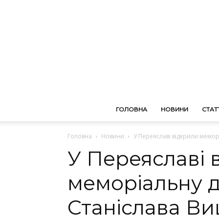
ГОЛОВНА
НОВИНИ
СТАТТ
Головна
Новини
У Переяславі відкрили мемор
У Переяславі 
меморіальну д
Станіслава В