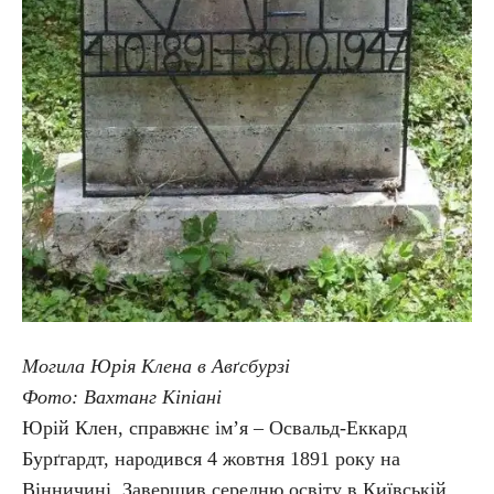
Могила Юрія Клена в Авґсбурзі
Фото: Вахтанг Кіпіані
Юрій Клен, справжнє ім’я – Освальд-Еккард
Бурґгардт, народився 4 жовтня 1891 року на
Вінничині. Завершив середню освіту в Київській