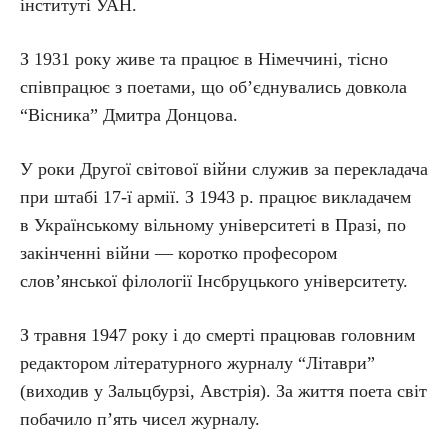
інституті УАН.
З 1931 року живе та працює в Німеччині, тісно
співпрацює з поетами, що об’єднувались довкола
“Вісника” Дмитра Донцова.
У роки Другої світової війни служив за перекладача
при штабі 17-ї армії. З 1943 р. працює викладачем
в Українському вільному університеті в Празі, по
закінченні війни — коротко професором
слов’янської філології Інсбруцького університету.
З травня 1947 року і до смерті працював головним
редактором літературного журналу “Літаври”
(виходив у Зальцбурзі, Австрія). За життя поета світ
побачило п’ять чисел журналу.