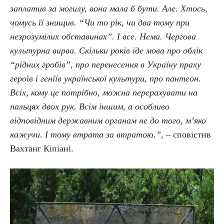
заплатив за могилу, вона мала б бути. Але. Хтось,
чомусь її знищив. “Чи то рік, чи два тому при
незрозумілих обставинах”. І все. Нема. Чергова
культурна вирва. Скільки років іде мова про облік
“рідних гробів”, про перенесення в Україну праху
героїв і геніїв української культури, про пантеон.
Всіх, кому це потрібно, можна перерахувати на
пальцях двох рук. Всім іншим, а особливо
відповідним державним органам не до того, м’яко
кажучи. І тому втрата за втратою.”,
– сповістив
Вахтанг Кіпіані.