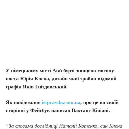
У німецькому місті Авґсбурзі знищено могилу
поета Юрія Клена, дизайн якої зробив відомий
графік Яків Гніздовський.
Як повідомляє
istpravda.com.ua
, про це на своїй
сторінці у Фейсбук написав Вахтанг Кіпіані.
“За словами дослідниці Наталії Котенко, син Клена