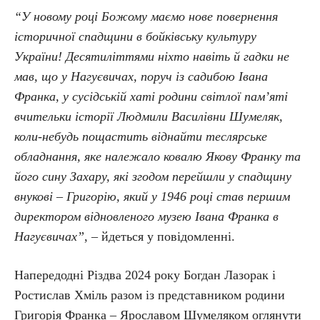
“У новому році Божому маємо нове повернення
історичної спадщини в бойківську культуру
України! Десятиліттями ніхто навіть й гадки не
мав, що у Нагуєвичах, поруч із садибою Івана
Франка, у сусідській хаті родини світлої пам’яті
вчительки історії Людмили Василівни Шумеляк,
коли-небудь пощастить віднайти теслярське
обладнання, яке належало ковалю Якову Франку та
його сину Захару, які згодом перейшли у спадщину
внукові – Григорію, який у 1946 році став першим
директором відновленого музею Івана Франка в
Нагуєвичах”
, – йдеться у повідомленні.
Напередодні Різдва 2024 року Богдан Лазорак і
Ростислав Хміль разом із представником родини
Григорія Франка – Ярославом Шумеляком оглянути