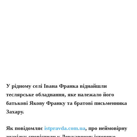
У рідному селі Івана Франка віднайшли
теслярське обладнання, яке належало його
батькові Якову Франку та братові письменника
Захару.
Як повідомляє
istpravda.com.ua
, про неймовірну
знахідку сповістили у Державному історико-