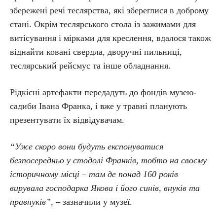
збережені речі теслярства, які збереглися в доброму
стані. Окрім теслярського стола із зажимами для
витісування і мірками для креслення, вдалося також
віднайти ковані свердла, дворучні пильниці,
теслярський рейсмус та інше обладнання.
Рідкісні артефакти передадуть до фондів музею-
садиби Івана Франка, і вже у травні планують
презентувати їх відвідувачам.
“Уже скоро вони будуть експонуватися
безпосередньо у стодолі Франків, тобто на своєму
історичному місці – там де понад 160 років
вирувала господарка Якова і його синів, внуків та
правнуків”
, – зазначили у музеї.